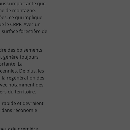
 aussi importante que
zone de montagne.
ées, ce qui implique
que le CRPF. Avec un
 surface forestière de
endre des boisements
et génère toujours
ortante. La
ennies. De plus, les
à la régénération des
z, avec notamment des
rs du territoire.
 rapide et devraient
e dans l’économie
ineux de première