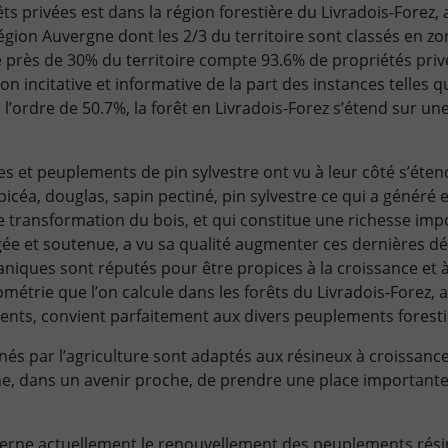
ts privées est dans la région forestière du Livradois-Forez,
 région Auvergne dont les 2/3 du territoire sont classés en 
e près de 30% du territoire compte 93.6% de propriétés priv
on incitative et informative de la part des instances telles 
l’ordre de 50.7%, la forêt en Livradois-Forez s’étend sur une
ies et peuplements de pin sylvestre ont vu à leur côté s’ét
icéa, douglas, sapin pectiné, pin sylvestre ce qui a généré 
e transformation du bois, et qui constitue une richesse imp
e et soutenue, a vu sa qualité augmenter ces dernières déc
lcaniques sont réputés pour être propices à la croissance et 
viométrie que l’on calcule dans les forêts du Livradois-Fore
ents, convient parfaitement aux divers peuplements forestie
és par l’agriculture sont adaptés aux résineux à croissance
ne, dans un avenir proche, de prendre une place important
ncerne actuellement le renouvellement des peuplements rés