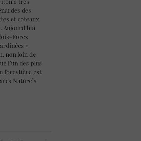
itoire très
agnardes des
ttes et coteaux
u. Aujourd’hui
adois-Forez
jardinées »
n, non loin de
ue l’un des plus
n forestière est
Parcs Naturels