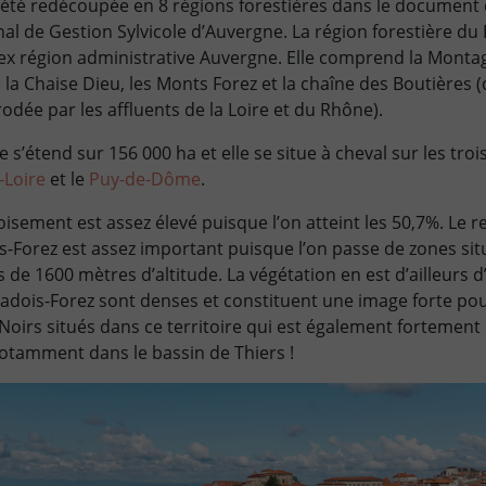
 été redécoupée en 8 régions forestières dans le document
l de Gestion Sylvicole d’Auvergne. La région forestière du 
 l’ex région administrative Auvergne. Elle comprend la Mont
de la Chaise Dieu, les Monts Forez et la chaîne des Boutière
odée par les affluents de la Loire et du Rhône).
e s’étend sur 156 000 ha et elle se situe à cheval sur les tr
-Loire
et le
Puy-de-Dôme
.
sement est assez élevé puisque l’on atteint les 50,7%. Le rel
is-Forez est assez important puisque l’on passe de zones si
 de 1600 mètres d’altitude. La végétation en est d’ailleurs d
vradois-Forez sont denses et constituent une image forte pou
oirs situés dans ce territoire qui est également fortemen
 notamment dans le bassin de Thiers !