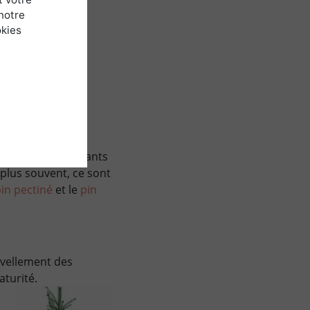
vent et le givre
notre
okies
de chênaies
lvestre.
t toujours importants
 plus souvent, ce sont
pin pectiné
et le
pin
uvellement des
turité.