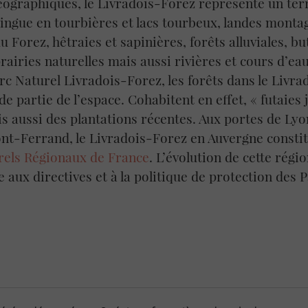
éographiques, le Livradois-Forez représente un terr
ingue en tourbières et lacs tourbeux, landes mont
Forez, hêtraies et sapinières, forêts alluviales, bu
rairies naturelles mais aussi rivières et cours d’ea
arc Naturel Livradois-Forez, les forêts dans le Livr
 partie de l’espace. Cohabitent en effet, « futaies 
is aussi des plantations récentes. Aux portes de Lyo
nt-Ferrand, le Livradois-Forez en Auvergne constit
rels Régionaux de France
. L’évolution de cette régio
 aux directives et à la politique de protection des 