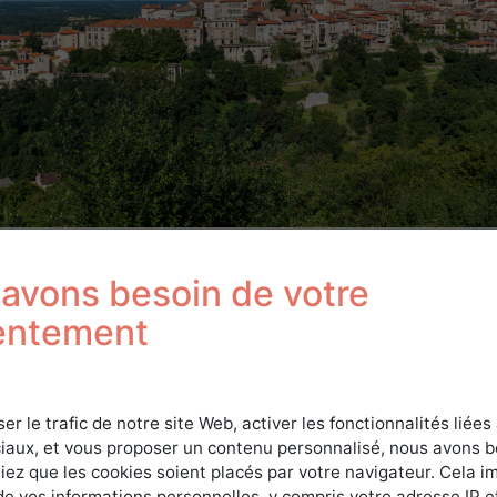
avons besoin de votre
LIMAT
entement
é car à basse altitude, l’horizon sera bocager, agro-pastoral e
ral avec une forte présence de landes. Quant aux sommets, i
on de la forêt notamment de la sapinière qui caractérise ce
ser le trafic de notre site Web, activer les fonctionnalités liées
iaux, et vous proposer un contenu personnalisé, nous avons 
iez que les cookies soient placés par votre navigateur. Cela im
radois-Forez est de type montagnard, atlantique à continent
de vos informations personnelles, y compris votre adresse IP e