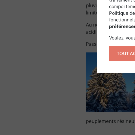
pluviométrie allant d
comportemen
limitent la végétation
Politique de
fonctionnels
Au nord, au dessus de
préférence
acidiphiles traitées e
Voulez-vous
Passée la frange de
c
TOUT A
peuplements résineux