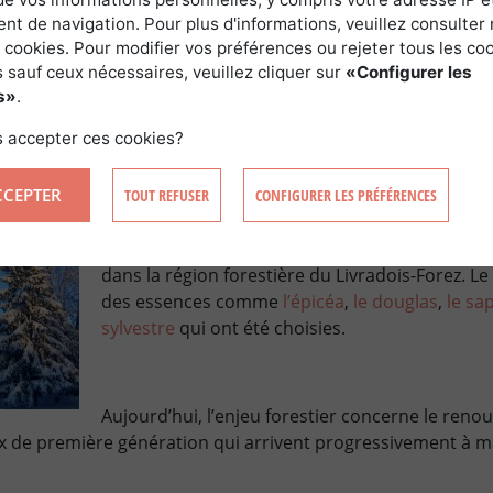
e 800 à 1200mm. Toutefois, au niveau des monts du Forez, le 
t de navigation. Pour plus d'informations, veuillez consulter 
 forestière au dessus de 1300m d’altitude.
 cookies. Pour modifier vos préférences ou rejeter tous les co
 sauf ceux nécessaires, veuillez cliquer sur
«Configurer les
 500m, les forêts dans le Livradois-Forez sont constituées 
s»
.
n mélange futaie-taillis, vigoureusement envahis par le pin sy
 accepter ces cookies?
hâtaigniers
, on trouve à 600m d’altitude, des hêtraies.
CCEPTER
TOUT REFUSER
CONFIGURER LES PRÉFÉRENCES
Le boisement et le reboisement ont été et son
dans la région forestière du Livradois-Forez. Le
des essences comme
l’épicéa
,
le
douglas
,
le sa
sylvestre
qui ont été choisies.
Aujourd’hui, l’enjeu forestier concerne le reno
 de première génération qui arrivent progressivement à ma