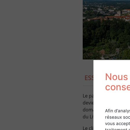
Nous 
ESSENCES ET C
cons
Le paysage est ici vari
deviendra sylvo-pasto
domaine de prédilecti
Afin d'analy
du Livradois-Forez.
réseaux soc
vous accept
Le climat dans le Liv
traitement 