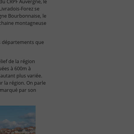
 du CRPF Auvergne, le
Livradois-Forez se
agne Bourbonnaise, le
s (chaine montagneuse
ois départements que
ief de la région
tuées à 600m à
’autant plus variée.
r la région. On parle
t marqué par son