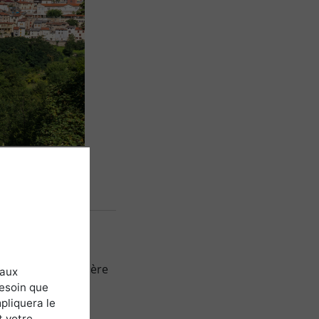
t, en s’élevant il
ls restent le
tte région forestière
 aux
besoin que
pliquera le
al avec une
t votre