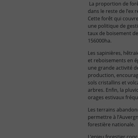
La proportion de forê
dans le reste de l’ex
Cette forêt qui couvr
une politique de gesti
taux de boisement de 
156000ha.
Les sapinières, hêtra
et reboisements en ép
une grande activité d
production, encouragé
sols cristallins et vo
arbres. Enfin, la plu
orages estivaux fréqu
Les terrains abandonn
permettre à l’Auverg
forestière nationale.
L’enjeu forestier co