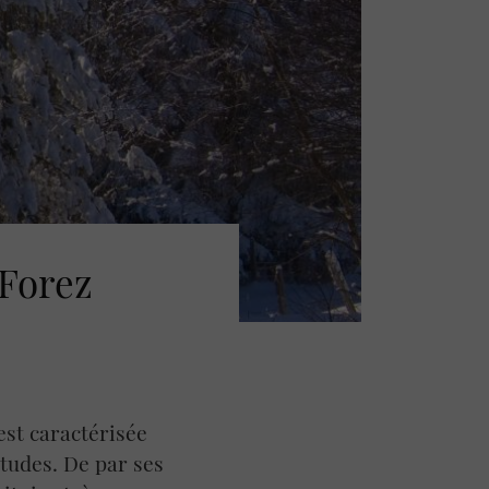
-Forez
est caractérisée
titudes. De par ses