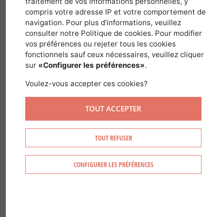
1 novembre 2018
traitement de vos informations personnelles, y
compris votre adresse IP et votre comportement de
navigation. Pour plus d'informations, veuillez
consulter notre Politique de cookies. Pour modifier
vos préférences ou rejeter tous les cookies
Située au Nord-Ouest de Paris, la région
fonctionnels sauf ceux nécessaires, veuillez cliquer
de Haute-Normandie, autrefois réputée
sur
«Configurer les préférences»
.
pour ses hêtraies notamment en
Voulez-vous accepter ces cookies?
domaniale est en constante évolution.
TOUT ACCEPTER
226 000 HECTARES
TOUT REFUSER
CONFIGURER LES PRÉFÉRENCES
Avec plus de 226 000 hectares, les forêts de
Haute-Normandie sont installées sur 2
départements, la Seine-Maritime et l’Eure. Elles
représentent en moyenne 18.4 % de la surface
totale.