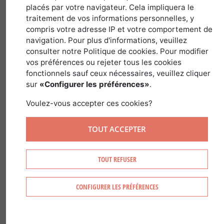
29 novembre 2019
placés par votre navigateur. Cela impliquera le
traitement de vos informations personnelles, y
compris votre adresse IP et votre comportement de
navigation. Pour plus d'informations, veuillez
Le lexique du Petit Forestier fait un
consulter notre Politique de cookies. Pour modifier
bond en ce mois de décembre puisqu'il
vos préférences ou rejeter tous les cookies
fonctionnels sauf ceux nécessaires, veuillez cliquer
vous permet de découvrir du
sur
«Configurer les préférences»
.
vocabulaire forestier de la lettre E à la
lettre P.
Voulez-vous accepter ces cookies?
Les lettres C et D étaient fournies en
TOUT ACCEPTER
définitions sylvicoles
, avec cette nouvelle
édition du Petit Forestier, on entre dans
TOUT REFUSER
les termes techniques.
CONFIGURER LES PRÉFÉRENCES
Un lexique utile pour mieux comprendre
les métiers qui entoure la forêt.