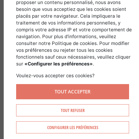
proposer un contenu personnalisé, nous avons
besoin que vous acceptiez que les cookies soient
1 septembre 2018
placés par votre navigateur. Cela impliquera le
traitement de vos informations personnelles, y
compris votre adresse IP et votre comportement de
navigation. Pour plus d'informations, veuillez
Malgré la proximité de la capitale, les
consulter notre Politique de cookies. Pour modifier
forêts et espaces forestiers sont bien
vos préférences ou rejeter tous les cookies
fonctionnels sauf ceux nécessaires, veuillez cliquer
présents à moins d’une heure de Paris.
sur
«Configurer les préférences»
.
Quant au Bassin parisien, il constitue
l’une des plus grandes régions
Voulez-vous accepter ces cookies?
naturelles de France : il occupe le centre
TOUT ACCEPTER
de la moitié nord du pays avec des
massifs aussi prestigieux que la forêt de
Fontainebleau ou bien encore celle de
TOUT REFUSER
Rambouillet
.
CONFIGURER LES PRÉFÉRENCES