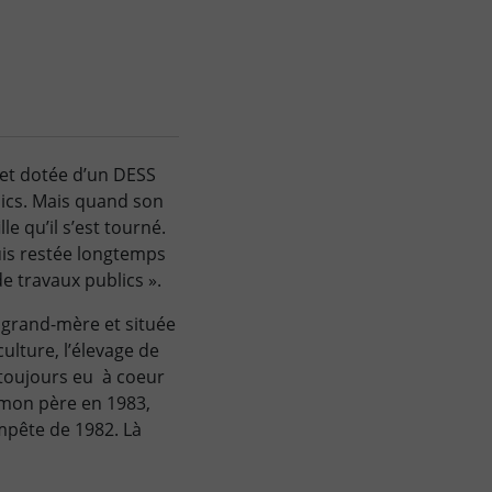
 et dotée d’un DESS
lics. Mais quand son
le qu’il s’est tourné.
suis restée longtemps
e travaux publics ».
sa grand-mère et située
ulture, l’élevage de
 toujours eu à coeur
 mon père en 1983,
mpête de 1982. Là