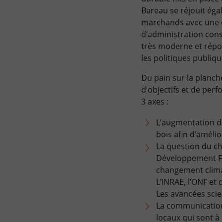
Bareau se réjouit éga
marchands avec une c
d’administration cons
très moderne et répon
les politiques publiqu
Du pain sur la planche
d’objectifs et de perf
3 axes :
L’augmentation de
bois afin d’améli
La question du ch
Développement For
changement climat
L’INRAE, l’ONF et
Les avancées scien
La communication 
locaux qui sont à