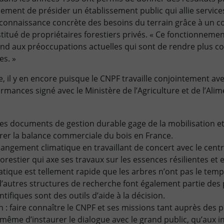
lement de présider un établissement public qui allie service
onnaissance concrète des besoins du terrain grâce à un co
titué de propriétaires forestiers privés. « Ce fonctionnemen
d aux préoccupations actuelles qui sont de rendre plus con
es. »
, il y en encore puisque le CNPF travaille conjointement ave
ormances signé avec le Ministère de l’Agriculture et de l’Ali
s documents de gestion durable gage de la mobilisation et
orer la balance commerciale du bois en France.
angement climatique en travaillant de concert avec le centre
estier qui axe ses travaux sur les essences résilientes et en
ique est tellement rapide que les arbres n’ont pas le temp
 d’autres structures de recherche font également partie des
tifiques sont des outils d’aide à la décision.
: faire connaître le CNPF et ses missions tant auprès des p
 même d’instaurer le dialogue avec le grand public, qu’aux i