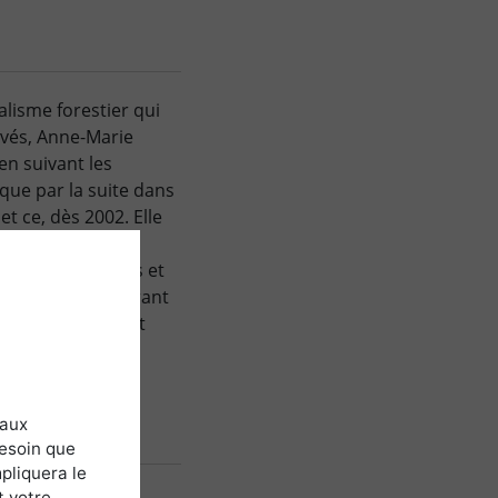
alisme forestier qui
rivés, Anne-Marie
en suivant les
ique par la suite dans
t ce, dès 2002. Elle
2014.
Le syndicat
forestiers privés et
pécialisé et référant
ées, sont en effet
 aux
besoin que
pliquera le
t votre