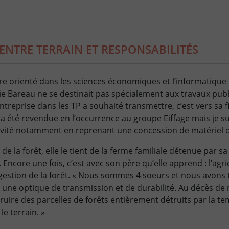
NTRE TERRAIN ET RESPONSABILITÉS
re orienté dans les sciences économiques et l’informatique
e Bareau ne se destinait pas spécialement aux travaux pub
ntreprise dans les TP a souhaité transmettre, c’est vers sa fil
re a été revendue en l’occurrence au groupe Eiffage mais je 
ivité notamment en reprenant une concession de matériel d
 de la forêt, elle le tient de la ferme familiale détenue par 
ncore une fois, c’est avec son père qu’elle apprend : l’agric
a gestion de la forêt. « Nous sommes 4 soeurs et nous avons
s une optique de transmission et de durabilité. Au décès de
uire des parcelles de forêts entièrement détruits par la te
le terrain. »