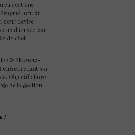
areau est une
 Propriétaire de
a pour devise
veaux d’un secteur
lle de chef
 du CNPF, Anne-
t entreprenant sur
s. Objectif : faire
rge de la gestion
e !