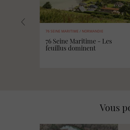
14 CALVADOS
/
NORMANDIE
e rare
14 Calvados - Des forêts
denses et majoritairement
privées
Vous po