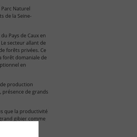
e Parc Naturel
s de la Seine-
au du Pays de Caux en
Le secteur allant de
e forêts privées. Ce
la forêt domaniale de
eptionnel en
l de production
e, présence de grands
s que la productivité
 grand gibier comme
ure.