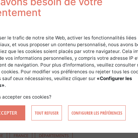
avons besoin de votre
entement
ique
ser le trafic de notre site Web, activer les fonctionnalités liées
iaux, et vous proposer un contenu personnalisé, nous avons 
iez que les cookies soient placés par votre navigateur. Cela im
s dans l’Eure offre des possibilités restreintes mais bien rée
de vos informations personnelles, y compris votre adresse IP e
t de navigation. Pour plus d'informations, veuillez consulter 
l’Eure sont de qualité et investir dans ce département repr
 cookies. Pour modifier vos préférences ou rejeter tous les co
 sauf ceux nécessaires, veuillez cliquer sur
«Configurer les
s»
.
modérés et pourront aller de 3 000€/ha à plus de 6 000€/ha 
 accepter ces cookies?
CCEPTER
TOUT REFUSER
CONFIGURER LES PRÉFÉRENCES
IE
FRANCE
DÉPARTEMENTS