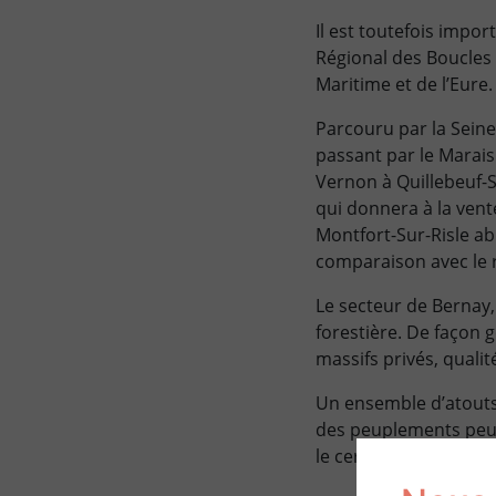
Il est toutefois impo
Régional des Boucles 
Maritime et de l’Eure.
Parcouru par la Seine
passant par le Marais
Vernon à Quillebeuf-S
qui donnera à la vent
Montfort-Sur-Risle ab
comparaison avec le 
Le secteur de Bernay,
forestière. De façon 
massifs privés, qualit
Un ensemble d’atouts 
des peuplements peu
le cerf trouveront ég