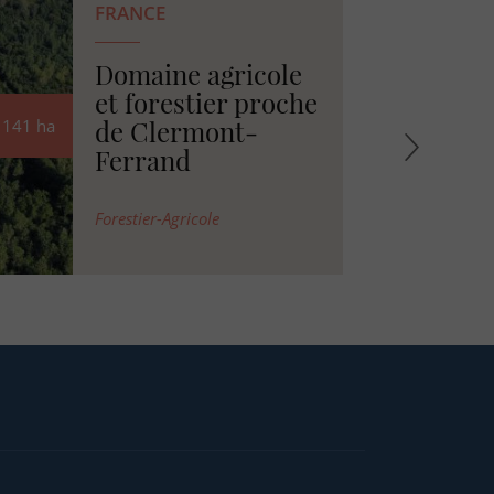
FRANCE
Propriété rurale
avec bâtis et étang
en Charente
78
ha
BATI