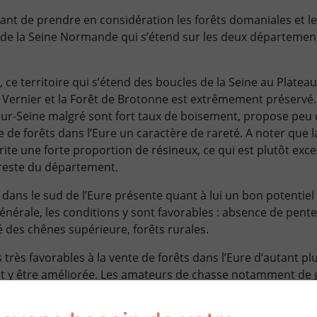
rtant de prendre en considération les forêts domaniales et l
de la Seine Normande qui s’étend sur les deux département
, ce territoire qui s’étend des boucles de la Seine au Plate
 Vernier et la Forêt de Brotonne est extrêmement préservé. 
ur-Seine malgré sont fort taux de boisement, propose peu d
e de forêts dans l’Eure un caractère de rareté. A noter que 
rite une forte proportion de résineux, ce qui est plutôt exc
reste du département.
 dans le sud de l’Eure présente quant à lui un bon potentie
générale, les conditions y sont favorables : absence de pent
é des chênes supérieure, forêts rurales.
très favorables à la vente de forêts dans l’Eure d’autant plu
t y être améliorée. Les amateurs de chasse notamment de
alement leur compte en investissant dans les forêts dans l’E