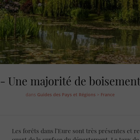
 - Une majorité de boisement
dans
Guides des Pays et Régions
>
France
Les forêts dans l’Eure sont très présentes et r
quart de la surface du département. Le taux d