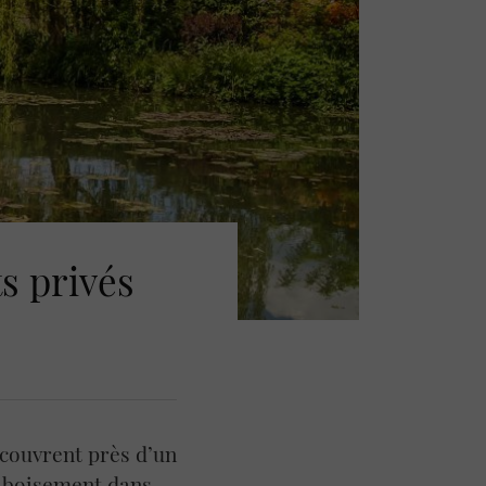
s privés
ecouvrent près d’un
e boisement dans