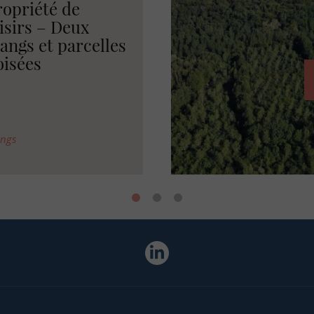
RANCE
omaine forestier
vec bâtis en
ordogne
is