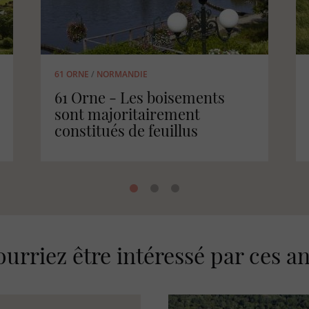
1 nov. 2018
FORET
/
NORMANDIE
La forêt Haut-Normande
urriez être intéressé par ces 