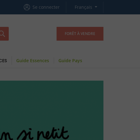
Se connecter
Français
FORÊT À VENDRE
CES
Guide Essences
Guide Pays