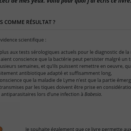
 ceci de mes yeux. Voilà pour quoi j’ai écris ce livre
S COMME RÉSULTAT ?
évidence scientifique :
e plus aux tests sérologiques actuels pour le diagnostic de l
aient conscience que la bactérie peut persister malgré un 
lusieurs semaines, et qu’ils puissent remettre en oeuvre, qu
aitement antibiotique adapté et suffisamment long,
onscience que la maladie de Lyme n’est que la partie émergé
transmises par les tiques doivent être prise en considératio
s antiparasitaires lors d’une infection à
Babesia
.
Je souhaite également que ce livre permette au