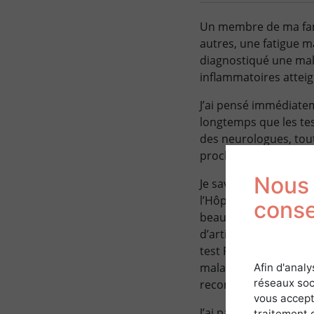
Un membre de ma fami
autres, une fatigue m
diagnostiqué une mala
inflammatoires atteig
J’ai pensé immédiatem
longtemps que les tes
des neurologues, tout
proche était atteint,
Nous 
Je savais que le profe
l’Hôpital de Garches,
cons
beaucoup d’infectiol
d’articles de la littér
test PCR (recherchant
maladie, et avec le tr
Afin d'analy
réseaux soc
recommencer à skier 
vous accept
J’ai par la suite pu 
traitement 