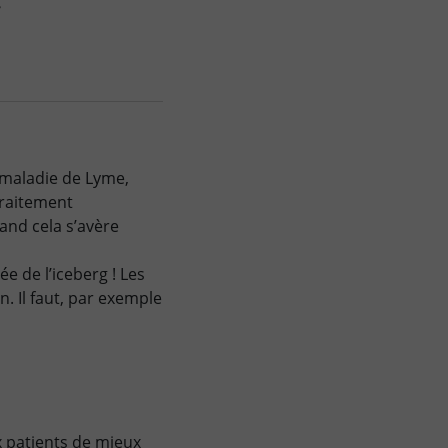
.
a maladie de Lyme,
traitement
and cela s’avère
e de l’iceberg ! Les
n. Il faut, par exemple
x patients de mieux