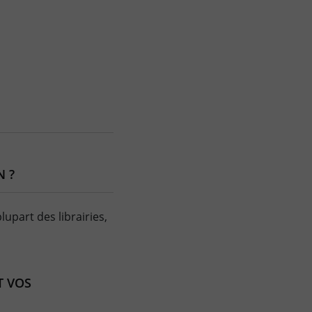
N ?
lupart des librairies,
T VOS