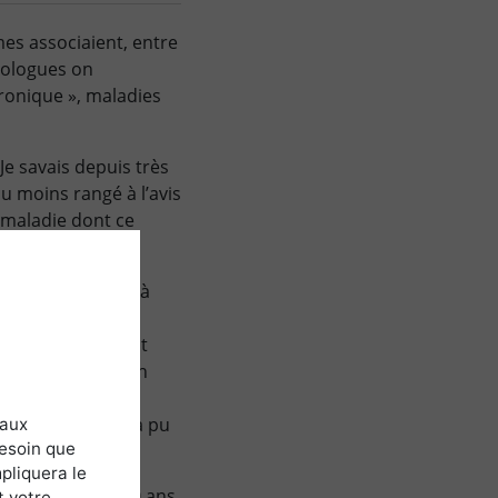
es associaient, entre
urologues on
hronique », maladies
Je savais depuis très
u moins rangé à l’avis
 maladie dont ce
j’avais travaillé à
verse et que
ndant, énormément
z vous avec lui. Un
ponsable de la
rapidement. Elle a pu
 aux
besoin que
pliquera le
 depuis plus de 10 ans
t votre