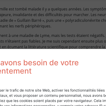
lle est tombé malade il y a quelques années. Les symptôm
ajeure, invalidante et des difficultés pour marcher. Les ne
die de « Guillain Barré », puis une « polyradiculonévrite c
nant les nerfs périphériques.
ent à une maladie de Lyme, mais les tests étaient négatifs. 
ts n’étaient pas fiables. Je me suis cependant ensuite plus o
 en écumant la littérature scientifique pour comprendre la
 toujours avec l’arrière pensée d’une maladie de Lyme.
avons besoin de votre
sseur Perronne était un spécialiste de la maladie de Lyme car 
 et je me suis rendu compte qu’il y avait une énorme contro
entement
ogues considéraient ses thèses comme « farfelues ». Cepe
ature scientifique lui donnaient raison ! J’ai pu avoir un rende
 l’ADN de la bactérie) a montré la présence de
Borrelia
, res
aitement, cette femme, qui était en chaise roulante, a guéri 
ser le trafic de notre site Web, activer les fonctionnalités liées
iaux, et vous proposer un contenu personnalisé, nous avons 
quelques mois après !
iez que les cookies soient placés par votre navigateur. Cela im
observer de nombreux cas similaires, des patients en errance
de vos informations personnelles, y compris votre adresse IP e