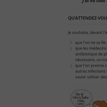
J’ai vu tout
QU’ATTENDEZ-VOU
Je souhaite, devant l'
que l'on ne se fi
que les médecins 
antibiotique de p
nécessaire, un tr
que l'on prenne c
autres infections 
savoir utiliser de