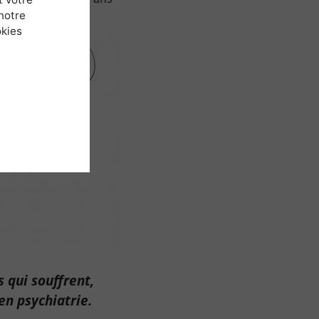
notre
okies
 qui souffrent,
 en psychiatrie.