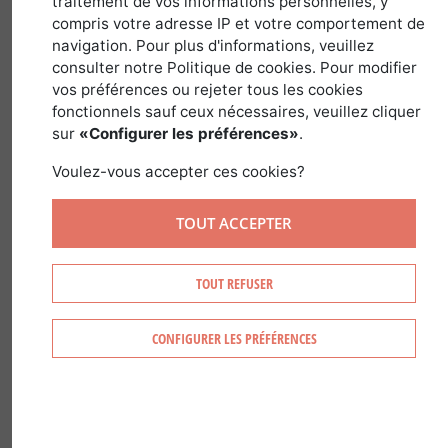
1 octobre 2018
traitement de vos informations personnelles, y
compris votre adresse IP et votre comportement de
navigation. Pour plus d'informations, veuillez
consulter notre Politique de cookies. Pour modifier
vos préférences ou rejeter tous les cookies
La bécasse, ses spécificités, sa chasse,
fonctionnels sauf ceux nécessaires, veuillez cliquer
son goût et les recettes de cuisine
sur
«Configurer les préférences»
.
concoctées grâce à sa chair raffinée.....
Voulez-vous accepter ces cookies?
autant de questions auxquelles Jean-
Yves Andant, amateur de ce gibier rare a
TOUT ACCEPTER
répondu pour vous!
TOUT REFUSER
LA BÉCASSE N'A RIEN À VOIR
CONFIGURER LES PRÉFÉRENCES
AVEC LA BÉCASSINE
Pour les profanes bécasses et bécassines