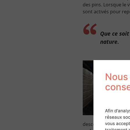
des pins. Lorsque le 
sont activés pour rep
Que ce soit
nature.
Nous 
cons
Afin d'analy
réseaux soc
vous accept
descendre les palombe
traitement 