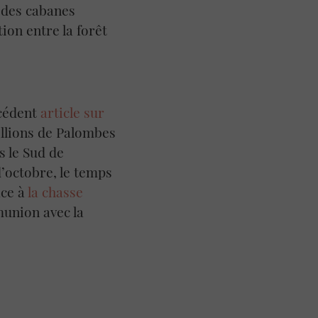
, des cabanes
ion entre la forêt
écédent
article sur
illions de Palombes
s le Sud de
d’octobre, le temps
ace à
la chasse
munion avec la