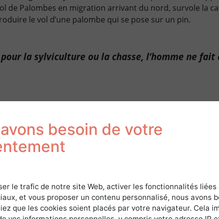
vol de Palombes en migration arrivant du nord, survole la c
roduire le vol d’une palombe qui se pose sur un pin.
 pour la sylviculture ou la chasse, l’homme ne fait 
De la cabane partent plusieurs « couloirs », construits gén
piquets d’acacias et recouverts de fougères usées par l’été. 
avons besoin de votre
peuvent être creusés dans le sol, permettent aux « palouma
entement
la palombe) de se déplacer dans le bois sans être vu des 
haut des Pins et de pouvoir les observer plus facilement.
Sur une partie de la palombière se trouve un « sol »,
d’environ 12 mètres par 5 mètres, et sur lequel est
ser le trafic de notre site Web, activer les fonctionnalités liées
tendu de chaque côté un filet. Le but va être de faire
iaux, et vous proposer un contenu personnalisé, nous avons 
iez que les cookies soient placés par votre navigateur. Cela im
s sur le sol afin de les attraper et là encore, nous
de vos informations personnelles, y compris votre adresse IP e