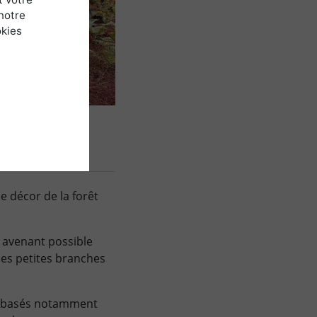
notre
okies
le décor de la forêt
us avenant possible
 les petites branches
ens basés notamment