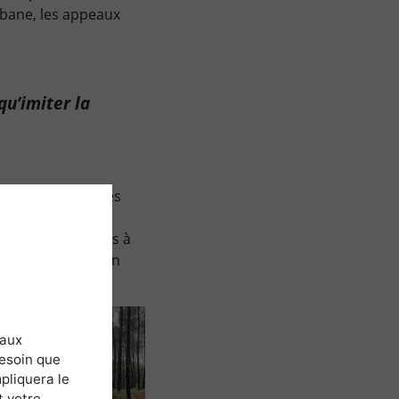
abane, les appeaux
qu’imiter la
éralement avec des
Ces couloirs, qui
yres » (chasseurs à
Palombes posées en
 aux
besoin que
pliquera le
t votre