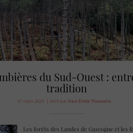
mbières du Sud-Ouest : entre
tradition
31 mars 2023
écrit par
Paul-Émile Thounens
Les forêts des Landes de Gascogne et les f