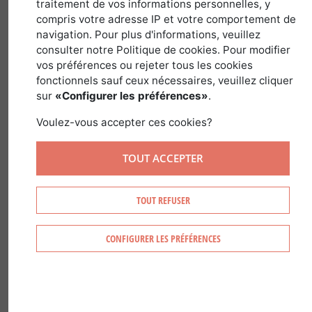
30 juin 2020
traitement de vos informations personnelles, y
compris votre adresse IP et votre comportement de
navigation. Pour plus d'informations, veuillez
consulter notre Politique de cookies. Pour modifier
Depuis des année,
la Sologne
est connue
vos préférences ou rejeter tous les cookies
fonctionnels sauf ceux nécessaires, veuillez cliquer
pour ses atouts en matière cynégétique
sur
«Configurer les préférences»
.
et ses propriétés de chasse. Toutefois,
et même si cet aspect est loin d'être
Voulez-vous accepter ces cookies?
négligeable, la chasse et la qualité du
TOUT ACCEPTER
gibier en présence ne resument pas tous
les avantages à investir en Sologne.
Grâce à sa situation géographique, la
TOUT REFUSER
région Centre propose un grand
nombre d'opportunités.
CONFIGURER LES PRÉFÉRENCES
Dans les lignes qui suivent, nous nous
pencherons sur la question de la
diversification d'actifs, ce qui permet