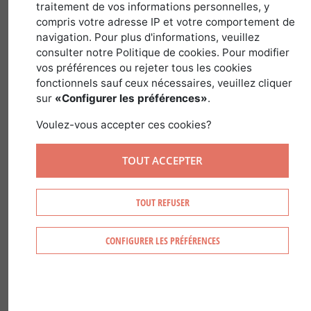
traitement de vos informations personnelles, y
compris votre adresse IP et votre comportement de
A caÃ§a tradicional Ã© um modo de
navigation. Pour plus d'informations, veuillez
consulter notre Politique de cookies. Pour modifier
captura de aves sem arma de fogo, com
vos préférences ou rejeter tous les cookies
recurso a mÃ©todos de caÃ§a
fonctionnels sauf ceux nécessaires, veuillez cliquer
tradicionais descritos nas portarias
sur
«Configurer les préférences»
.
ministeriais.
Voulez-vous accepter ces cookies?
Nem em todo o territÃ³rio francÃªs
sÃ£o vendidos terrenos para a prÃ¡tica
TOUT ACCEPTER
deste tipo de caÃ§a. Com efeito, estas
tÃ©cnicas sÃ£o praticadas apenas em 11
TOUT REFUSER
departamentos franceses.
CONFIGURER LES PRÉFÉRENCES
AS PORTARIAS PERMANENTES
DIZEM RESPEITO: