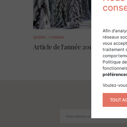
cons
Afin d'analy
réseaux soc
QUÉBEC
/
CANADA
vous accept
Article de l'année 2019
traitement 
comportemen
Politique de
fonctionnels
préférence
Voulez-vous
RE
TOUT A