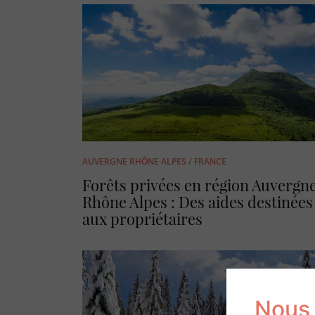
AUVERGNE RHÔNE ALPES
/
FRANCE
Forêts privées en région Auvergn
Rhône Alpes : Des aides destinées
aux propriétaires
Nous 