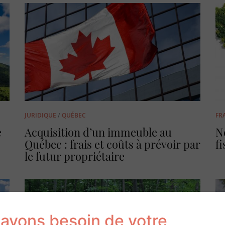
JURIDIQUE
/
QUÉBEC
FR
e
Acquisition d’un immeuble au
N
Québec : frais et coûts à prévoir par
fi
le futur propriétaire
avons besoin de votre