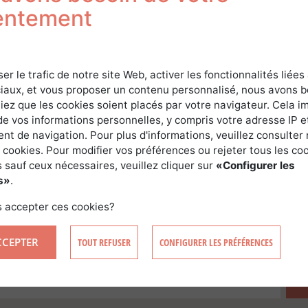
entement
ser le trafic de notre site Web, activer les fonctionnalités liées
iaux, et vous proposer un contenu personnalisé, nous avons 
QUÉBEC
/
CANADA
FO
iez que les cookies soient placés par votre navigateur. Cela im
Sylva Croissance : le génie forestier
P
de vos informations personnelles, y compris votre adresse IP e
appliqué à l’urbain et à la forêt
a
t de navigation. Pour plus d'informations, veuillez consulter 
privée
c
 cookies. Pour modifier vos préférences ou rejeter tous les co
 sauf ceux nécessaires, veuillez cliquer sur
«Configurer les
s»
.
 accepter ces cookies?
CEVEZ CHAQUE MOIS LE DERNIER NUMÉRO DU FOREST T
CCEPTER
TOUT REFUSER
CONFIGURER LES PRÉFÉRENCES