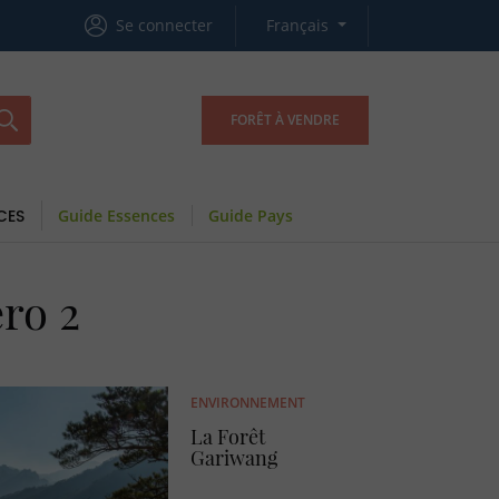
Se connecter
Français
FORÊT À VENDRE
CES
Guide Essences
Guide Pays
éro 2
ENVIRONNEMENT
La Forêt
Gariwang