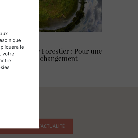
 aux
besoin que
RET
/
FRANCE
pliquera le
rojet Carbone Forestier : Pour une
t votre
tténuation du changement
notre
limatique
okies
IME
RECEVOIR TOUTE L’ACTUALITÉ