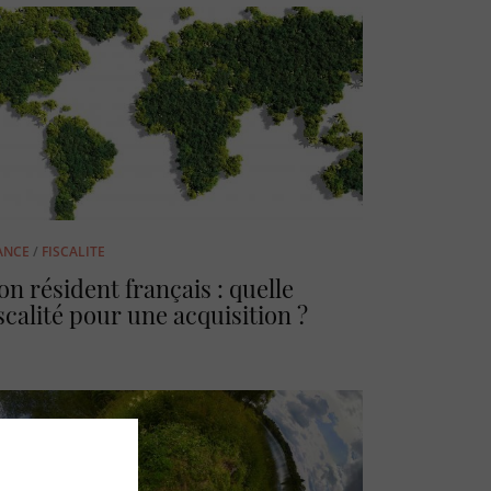
ANCE
/
FISCALITE
on résident français : quelle
scalité pour une acquisition ?