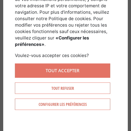
votre adresse IP et votre comportement de
navigation. Pour plus d'informations, veuillez
consulter notre Politique de cookies. Pour
modifier vos préférences ou rejeter tous les
ÉCONOMIE
/
SYLVICULTURE
cookies fonctionnels sauf ceux nécessaires,
SUD ABIES externalise sa
veuillez cliquer sur
«Configurer les
gestion forestière
préférences»
.
Voulez-vous accepter ces cookies?
TOUT ACCEPTER
TOUT REFUSER
CONFIGURER LES PRÉFÉRENCES
LEXIQUE
/
SYLVICUTURE