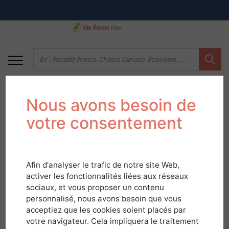
A la une | Septembre
Nous avons besoin de
2018 | Numéro 7
votre consentement
Afin d'analyser le trafic de notre site Web,
activer les fonctionnalités liées aux réseaux
sociaux, et vous proposer un contenu
personnalisé, nous avons besoin que vous
acceptiez que les cookies soient placés par
votre navigateur. Cela impliquera le traitement