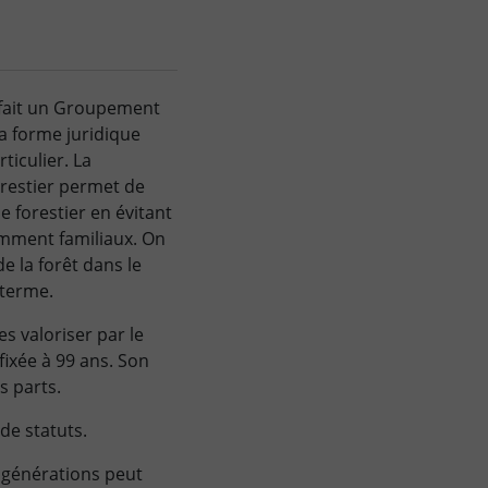
 fait un Groupement
la forme juridique
ticulier. La
restier permet de
e forestier en évitant
mment familiaux. On
e la forêt dans le
 terme.
s valoriser par le
ixée à 99 ans. Son
s parts.
 de statuts.
 générations peut