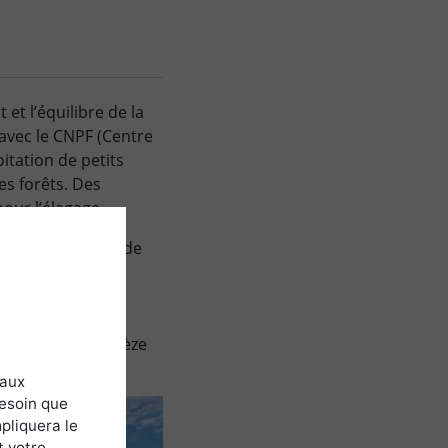
et l’équilibre de la
n avec le CNPF (Centre
oitation de petits
des forêts. Des
our l’élagage.
t à une multitude de
 leur propriété
ndues en bois de
té, pendant cette
stiers de la Corrèze
 aux
besoin que
pliquera le
t votre