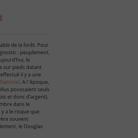
É
ble de la forêt. Pour
agnostic : peuplement,
Aujourd’hui, le
s sur pieds datant
effectué il y a une
 National
. A l ‘époque,
illus poussaient seuls
bois et donc d’argent).
ombre dans le
l y a le risque que
avère souvent
lement, le Douglas