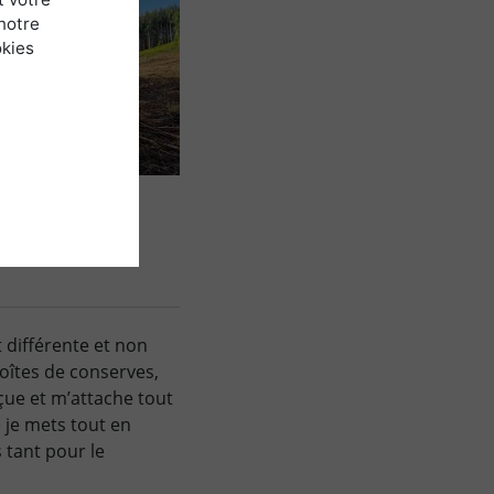
notre
okies
t différente et non
oîtes de conserves,
nçue et m’attache tout
e je mets tout en
 tant pour le