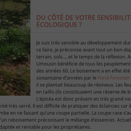
DU CÔTÉ DE VOTRE SENSIBILIT
ÉCOLOGIQUE ?
Je suis très sensible au développement dura
ce faire, je préconise avant tout un bon di
terrain, sols.....et le temps de la réflexion. 
Limousin bénéficie de tous les peuplement
des années 60. Le boisement a en effet été 
soixantaine d’années par le
Fond Forestier
il se plantait beaucoup de résineux. Les feu
en taillis (ils constituaient une réserve de 
L’épicéa est donc présent en très grand n
nté très serré. Il est difficile de pratiquer des éclaircies car i
ombe en ne faisant qu’une coupe partielle. La coupe rase s’
d’un reboisement préconisant le mélange d’essences. Actuel
adaptée et rentable pour les propriétaires.