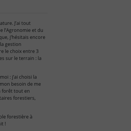
ature. J’ai tout
e l’Agronomie et du
que, j’hésitais encore
 la gestion
 le choix entre 3
 sur le terrain : la
i : j’ai choisi la
r mon besoin de me
 forêt tout en
aires forestiers,
ole forestière à
t !