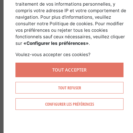
traitement de vos informations personnelles, y
par sa diversité
compris votre adresse IP et votre comportement de
navigation. Pour plus d'informations, veuillez
31 octobre 2017
consulter notre Politique de cookies. Pour modifier
vos préférences ou rejeter tous les cookies
fonctionnels sauf ceux nécessaires, veuillez cliquer
sur
«Configurer les préférences»
.
Au cœur du vaste Canada, la forêt
Voulez-vous accepter ces cookies?
québécoise s’étend sur la moitié de cette
immense province. Dotées de paysages
TOUT ACCEPTER
aux couleurs exceptionnelles variant
d’une saison à l’autre et jouissant de
TOUT REFUSER
ressources naturelles exploitables dans
une certaine mesure et dans le respect
CONFIGURER LES PRÉFÉRENCES
de la notion de développement durable,
ces terres à bois séduiront assurément
tout investisseur prêt pour l’aventure