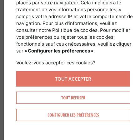
placés par votre navigateur. Cela impliquera le
traitement de vos informations personnelles, y
March 19, 2018
written by
Stéphanie Bonnet
compris votre adresse IP et votre comportement de
navigation. Pour plus d'informations, veuillez
consulter notre Politique de cookies. Pour modifier
vos préférences ou rejeter tous les cookies
The forest stretches over half of the
fonctionnels sauf ceux nécessaires, veuillez cliquer
province, at the heart of the vastness of
sur
«Configurer les préférences»
.
Canada. These woodlands cover the
Voulez-vous accepter ces cookies?
landscape with extraordinary color,
changing with the seasons, and provide
TOUT ACCEPTER
natural resources that can be exploited
to a certain extent, and with a concern
TOUT REFUSER
for sustainable development. They are
bound to win over any investor ready
CONFIGURER LES PRÉFÉRENCES
for the Canadian experience.