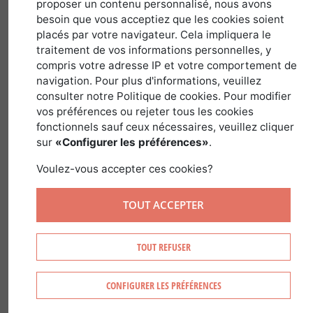
May 3, 2018
proposer un contenu personnalisé, nous avons
besoin que vous acceptiez que les cookies soient
placés par votre navigateur. Cela impliquera le
traitement de vos informations personnelles, y
Ranked third in the list of the
compris votre adresse IP et votre comportement de
navigation. Pour plus d'informations, veuillez
worldâ€™s ten most forested countries,
consulter notre Politique de cookies. Pour modifier
Canada is a model, particularly for its
vos préférences ou rejeter tous les cookies
sustainable approach to the forest
fonctionnels sauf ceux nécessaires, veuillez cliquer
management. Most of its forests are
sur
«Configurer les préférences»
.
publicly owned. Canadaâ€™s private
Voulez-vous accepter ces cookies?
forests still account for 6% of the 416
million hectares of forest, so there are
TOUT ACCEPTER
some great opportunities to invest!
TOUT REFUSER
CONFIGURER LES PRÉFÉRENCES
Canada and the forest: a