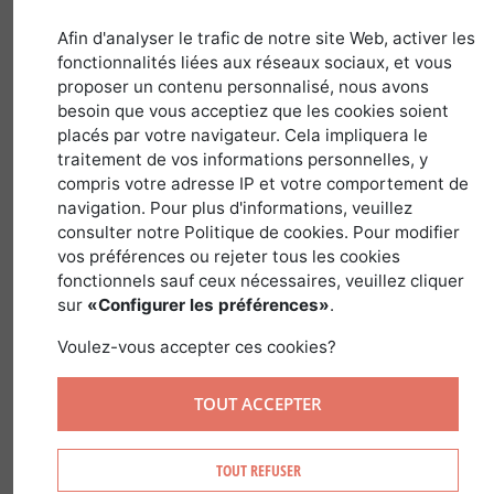
Afin d'analyser le trafic de notre site Web, activer les
31 août 2019
fonctionnalités liées aux réseaux sociaux, et vous
proposer un contenu personnalisé, nous avons
besoin que vous acceptiez que les cookies soient
placés par votre navigateur. Cela impliquera le
Nous pourrions
traitement de vos informations personnelles, y
présenter Didier
compris votre adresse IP et votre comportement de
Gavens comme
navigation. Pour plus d'informations, veuillez
consulter notre Politique de cookies. Pour modifier
étant le directeur
vos préférences ou rejeter tous les cookies
de la Fédération
fonctionnels sauf ceux nécessaires, veuillez cliquer
sur
«Configurer les préférences»
.
Voulez-vous accepter ces cookies?
TOUT ACCEPTER
Interdépartementale des Chasseurs
d’Ile de France (F.I.C.I.F), ce qu’il est
TOUT REFUSER
effectivement. Mais il serait regrettable