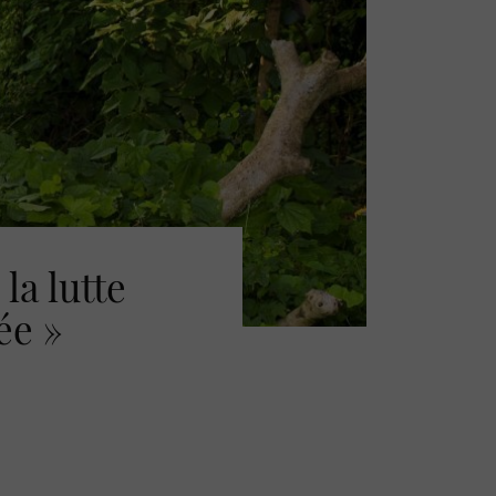
la lutte
ée »