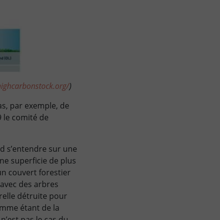
highcarbonstock.org/
)
as, par exemple, de
 le comité de
ord s’entendre sur une
une superficie de plus
n couvert forestier
u avec des arbres
relle détruite pour
omme étant de la
n’est pas le cas du