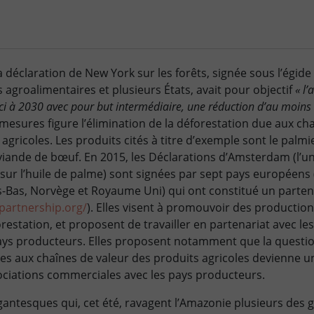
 déclaration de New York sur les forêts, signée sous l’égid
 agroalimentaires et plusieurs États, avait pour objectif
« l’
’ici à 2030 avec pour but intermédiaire, une réduction d’au moi
 mesures figure l’élimination de la déforestation due aux ch
ricoles. Les produits cités à titre d’exemple sont le palmier 
a viande de bœuf. En 2015, les Déclarations d’Amsterdam (l’un
e sur l’huile de palme) sont signées par sept pays européen
ys-Bas, Norvège et Royaume Uni) qui ont constitué un parten
-partnership.org/
). Elles visent à promouvoir des productio
estation, et proposent de travailler en partenariat avec le
pays producteurs. Elles proposent notamment que la questio
es aux chaînes de valeur des produits agricoles devienne u
ociations commerciales avec les pays producteurs.
gantesques qui, cet été, ravagent l’Amazonie plusieurs des 