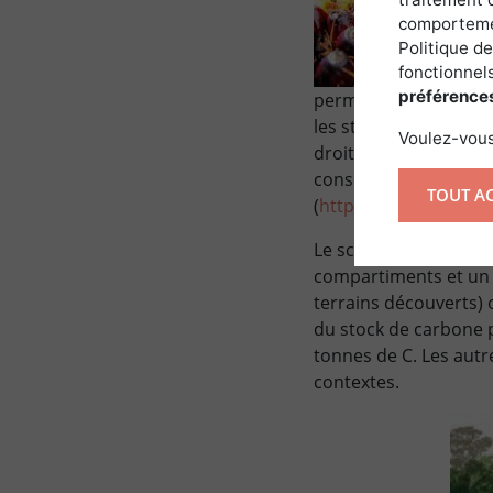
comportemen
Politique de
fonctionnels
préférence
permettre à la faune 
les standards HCV (ha
Voulez-vous
droits des population
consentement libre, i
TOUT A
(
https://www.greenpe
Le schéma ci-dessous 
compartiments et un s
terrains découverts) 
du stock de carbone pa
tonnes de C. Les autre
contextes.