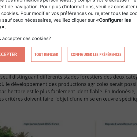
en priorité les zones intactes et peu dé
t de navigation. Pour plus d'informations, veuillez consulter 
stocks de carbone (biomasse aérienne) 
 cookies. Pour modifier vos préférences ou rejeter tous les co
 sauf ceux nécessaires, veuillez cliquer sur
«Configurer les
zones, veiller à assurer la connectivité 
s»
.
de circuler… Selon Greenpeace, qui la soutient, l’approche 
ute valeur de conservation), lesquels concernent la biodiver
 accepter ces cookies?
s locales fait partie des critères, avec notamment l’observa
nformé et préalable avant tout projet industriel
CCEPTER
TOUT REFUSER
CONFIGURER LES PRÉFÉRENCES
ace.fr/standard-hcs/
).
montre une stratification de la végétation d’un paysage fore
euil distinguant différents stades forestiers des deux catég
où le développement des productions agricoles serait possib
r hectare est le plus facilement identifiable. En Indonésie, il
s critères doivent faire l’objet d’une mise en œuvre spécifi