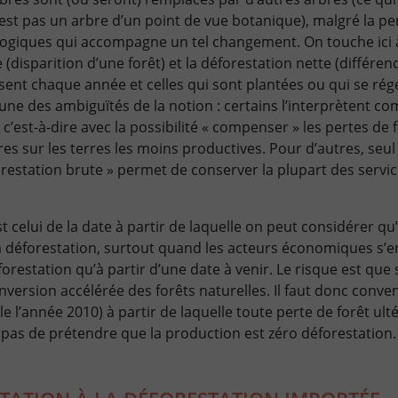
’est pas un arbre d’un point de vue botanique), malgré la per
logiques qui accompagne un tel changement. On touche ici à
 (disparition d’une forêt) et la déforestation nette (différen
ssent chaque année et celles qui sont plantées ou qui se ré
 une des ambiguïtés de la notion : certains l’interprètent c
 c’est-à-dire avec la possibilité « compenser » les pertes de 
res sur les terres les moins productives. Pour d’autres, se
restation brute » permet de conserver la plupart des servi
 celui de la date à partir de laquelle on peut considérer qu
a déforestation, surtout quand les acteurs économiques s’e
orestation qu’à partir d’une date à venir. Le risque est que 
nversion accélérée des forêts naturelles. Il faut donc conve
 l’année 2010) à partir de laquelle toute perte de forêt ulté
pas de prétendre que la production est zéro déforestation.