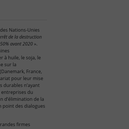
e des Nations-Unies
arrêt de la destruction
ns 50% avant 2020
».
aines
à huile, le soja, le
e sur la
s (Danemark, France,
ariat pour leur mise
ns durables n’ayant
s entreprises du
n d’élimination de la
n point des dialogues
grandes firmes