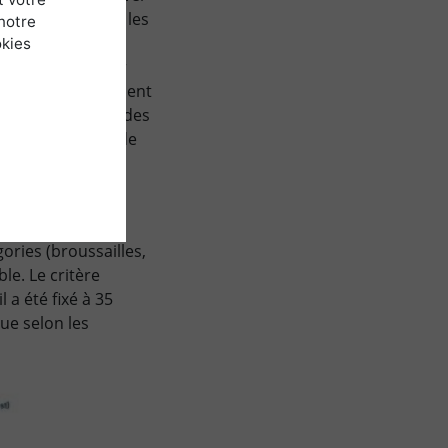
gradées, mesurer les
notre
des différentes
okies
des parcelles pour
HCS inclut également
sité. Le respect des
tion du principe de
stier en six
ories (broussailles,
le. Le critère
 a été fixé à 35
que selon les