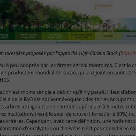
tion forestière proposée par l’approche High Carbon Stock (
http://
u à peu adoptée par les firmes agroalimentaires. C'est le c
ier producteur mondial de cacao, qui a rejoint en août 2019
 HCS.
tion est moins simple à définir qu’il n’y paraît. Il faut d’ab
. Celle de la FAO est souvent évoquée : des terres occupant 
es arbres atteignant une hauteur supérieure à 5 mètres et u
es institutions fixent le seuil de couvert forestier à 30%) o
s critères. Cependant, avec cette définition, une forêt natu
plantation d’eucalyptus ou d’hévéas n’est pas considérée c
rbres sont (ou seront) remplacés par d’autres arbres (ce qui 