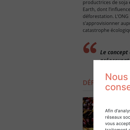
productrices de soja 
Earth, dont l’influenc
déforestation. L’ONG 
s’approvisionner aupr
catastrophe écologiq
Le concept 
préoccupati
Nous 
DÉFINIR LA P
cons
Afin d'analy
réseaux soc
vous accept
traitement 