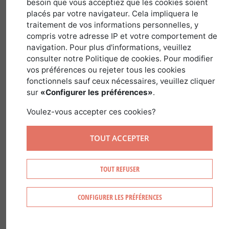
2 avril 2018
besoin que vous acceptiez que les cookies soient
placés par votre navigateur. Cela impliquera le
traitement de vos informations personnelles, y
compris votre adresse IP et votre comportement de
navigation. Pour plus d'informations, veuillez
consulter notre Politique de cookies. Pour modifier
Par M. Emmanuel THIENOT,
vos préférences ou rejeter tous les cookies
fonctionnels sauf ceux nécessaires, veuillez cliquer
Diplômé notaire au sein de l’Office « THIENOT
sur
«Configurer les préférences»
.
ET ASSOCIES » notaires à REIMS,
Voulez-vous accepter ces cookies?
m
embre fondateur du Groupe Monassier.
TOUT ACCEPTER
Il est fréquent qu’un massif forestier
TOUT REFUSER
comporte un étang. La présence de
celui-ci peut avoir beaucoup de vertus
CONFIGURER LES PRÉFÉRENCES
pour la forêt et procurer un revenu
supplémentaire à celui provenant des