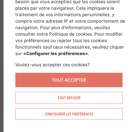
besoin que vous acceptiez que les cookies soient
placés par votre navigateur. Cela impliquera le
traitement de vos informations personnelles, y
Nome latino :
Cedrus
Família :
Pinaceae
compris votre adresse IP et votre comportement de
Género :
Cedrus
navigation. Pour plus d'informations, veuillez
consulter notre Politique de cookies. Pour modifier
vos préférences ou rejeter tous les cookies
fonctionnels sauf ceux nécessaires, veuillez cliquer
sur
«Configurer les préférences»
.
RECONHECER O CEDRO
Voulez-vous accepter ces cookies?
O cedro Ã© reconhecÃ­vel
TOUT ACCEPTER
Pelos seus troncos com 30 a 40Â metros
de altura.
TOUT REFUSER
Pelas suas agulhas verdes em tufos
(espÃ©cie perenifÃ³lia, ou seja, que nÃ£o
CONFIGURER LES PRÉFÉRENCES
perde as agulhas)