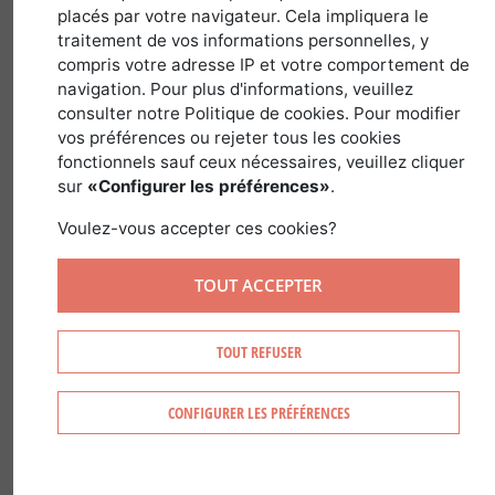
placés par votre navigateur. Cela impliquera le
traitement de vos informations personnelles, y
Latin name :
Cedrus
Family :
Pinaceae
compris votre adresse IP et votre comportement de
Genus :
Cedrus
navigation. Pour plus d'informations, veuillez
consulter notre Politique de cookies. Pour modifier
vos préférences ou rejeter tous les cookies
fonctionnels sauf ceux nécessaires, veuillez cliquer
sur
«Configurer les préférences»
.
RECOGNIZING CEDAR
Voulez-vous accepter ces cookies?
TOUT ACCEPTER
Cedar is recognized by:
Its trunks reaching 30-40 meters tall.
TOUT REFUSER
Its clusters of green needles (evergreen
species: does not loose its needles)
CONFIGURER LES PRÉFÉRENCES