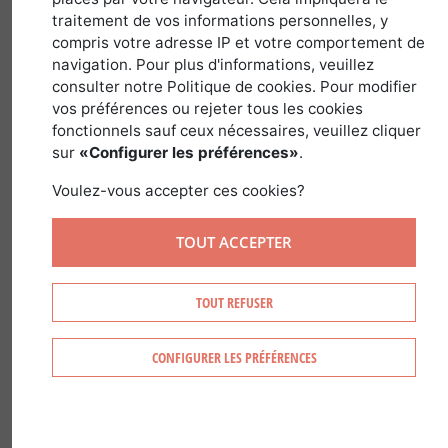
traitement de vos informations personnelles, y
compris votre adresse IP et votre comportement de
Latin name :
Pinus Sylvestrus
Family :
navigation. Pour plus d'informations, veuillez
Pinaceae
Genus :
Pinus
consulter notre Politique de cookies. Pour modifier
vos préférences ou rejeter tous les cookies
fonctionnels sauf ceux nécessaires, veuillez cliquer
sur
«Configurer les préférences»
.
Voulez-vous accepter ces cookies?
RECOGNIZING SCOTS PINE
TOUT ACCEPTER
You recognize Scots pine by:
Its scaly bark which is thin and orange on
TOUT REFUSER
the upper trunk
Its short needles, found twisted in bundles
CONFIGURER LES PRÉFÉRENCES
of two
Its small, brown pointed cones