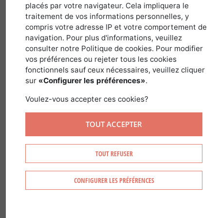
placés par votre navigateur. Cela impliquera le
traitement de vos informations personnelles, y
Nome latino :
Pinus Sylvestrus
Família :
compris votre adresse IP et votre comportement de
navigation. Pour plus d'informations, veuillez
Pinaceae
Género :
Pinus
consulter notre Politique de cookies. Pour modifier
vos préférences ou rejeter tous les cookies
fonctionnels sauf ceux nécessaires, veuillez cliquer
sur
«Configurer les préférences»
.
RECONHECER O PINHEIRO-
Voulez-vous accepter ces cookies?
SILVESTRE
TOUT ACCEPTER
O pinheiro-silvestre Ã© reconhecÃ­vel
TOUT REFUSER
Pela casca vermelha-alaranjada nos ramos
superiores onde se desprende em placas
CONFIGURER LES PRÉFÉRENCES
finas.
Pelas agulhas curtas, agrupadas em pares
e dobradas sobre si prÃ³prias.
Pelos cones castanhos, pequenos e