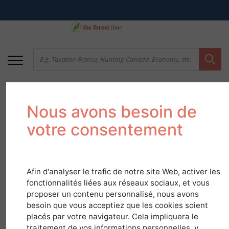
Nous avons besoin de
votre consentement
Afin d'analyser le trafic de notre site Web, activer les
Île-de-France -
fonctionnalités liées aux réseaux sociaux, et vous
proposer un contenu personnalisé, nous avons
Forests with high
besoin que vous acceptiez que les cookies soient
placés par votre navigateur. Cela impliquera le
heritage value
traitement de vos informations personnelles, y