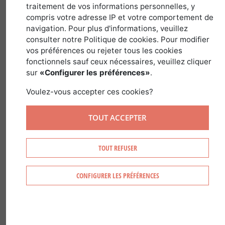
traitement de vos informations personnelles, y
compris votre adresse IP et votre comportement de
Traditions are of great importance in
navigation. Pour plus d'informations, veuillez
consulter notre Politique de cookies. Pour modifier
hunting in France, but we have to
vos préférences ou rejeter tous les cookies
consider this pastime in the modern
fonctionnels sauf ceux nécessaires, veuillez cliquer
age. Hunting is enjoyed by many young
sur
«Configurer les préférences»
.
people in the country and has seen a
Voulez-vous accepter ces cookies?
real rise in popularity since the turn of
the millennium.
TOUT ACCEPTER
There are 1.1 million active hunters,
creating a significant economy on the
TOUT REFUSER
national scale with the purchase of
hunting permits, equipment, insurance
CONFIGURER LES PRÉFÉRENCES
and so on.
There are many different types of