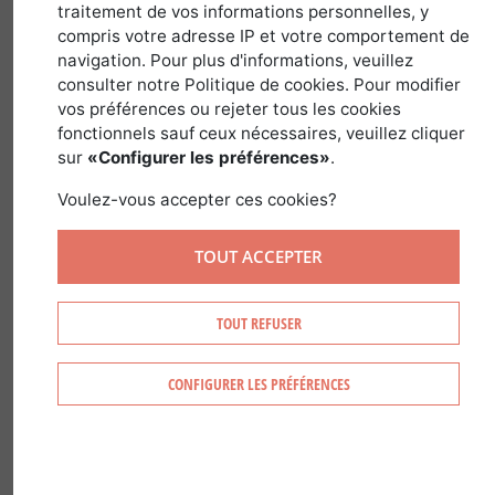
traitement de vos informations personnelles, y
compris votre adresse IP et votre comportement de
Nom latin :
Betula Pendula
Famille :
navigation. Pour plus d'informations, veuillez
consulter notre Politique de cookies. Pour modifier
Betulaceae
Genre :
Betula
vos préférences ou rejeter tous les cookies
fonctionnels sauf ceux nécessaires, veuillez cliquer
sur
«Configurer les préférences»
.
Voulez-vous accepter ces cookies?
RECONNAÎTRE LE BOULEAU
TOUT ACCEPTER
On reconnaît le bouleau à :
TOUT REFUSER
Ses troncs de 15 à 20 m de haut.
Son écorce blanchâtre lisse.
CONFIGURER LES PRÉFÉRENCES
Ses feuilles alternes, +/- triangulaires et
légèrement dentées.