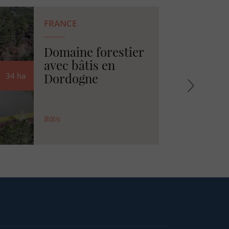
FRANCE
Propriété bâtie en
bordure d'océan et
au cœur des pins
8
ha
BATI