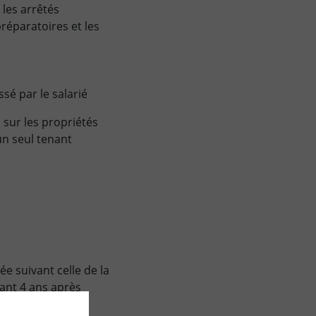
les arrêtés
réparatoires et les
sé par le salarié
 sur les propriétés
un seul tenant
e suivant celle de la
ant 4 ans après
ndant 8 ans.