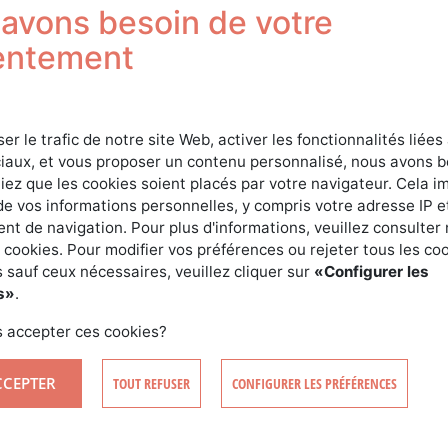
avons besoin de votre
ux forestiers qui peuvent être prises en compte à l’intérieu
nt dorénavant être retenues dans la limite de 6 250 euros 
entement
 divorcée et de 12 500 euros pour un couple marié ou les par
rité, soumis à une imposition commune.
ux forestiers peuvent être prises en compte sur plusieurs
ser le trafic de notre site Web, activer les fonctionnalités liées
s limites de 6 250 euros et 12 500 euros.
iaux, et vous proposer un contenu personnalisé, nous avons 
iez que les cookies soient placés par votre navigateur. Cela im
de vos informations personnelles, y compris votre adresse IP e
t de navigation. Pour plus d'informations, veuillez consulter 
 cookies. Pour modifier vos préférences ou rejeter tous les co
 maximal ressort à 1 125 euros dans le premier cas et à 2 25
 sauf ceux nécessaires, veuillez cliquer sur
«Configurer les
ouble condition de conserver sa propriété pendant 8 ans et
s»
.
stion durable également de 8 ans (Plan Simple de Gestion
de Bonnes Pratiques Sylvicoles).
 accepter ces cookies?
CCEPTER
TOUT REFUSER
CONFIGURER LES PRÉFÉRENCES
SYLVICULTURE
AVANTAGES FISCAUX EN FORÊT
DÉFI TRAVAU