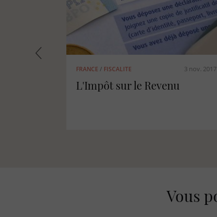
1 févr. 2018
18 janv. 2018
FRANCE
/
FISCALITE
Le Défi Assurances
Vous po