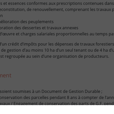
ns et essences conformes aux prescriptions contenues dans 
econstitution, de renouvellement, comprenant les travaux p
en
élioration des peuplements
oration des dessertes et travaux annexes
 d’œuvre et charges salariales proportionnelles au temps pas
’un crédit d’impôts pour les dépenses de travaux forestiers
 de gestion d’au moins 10 ha d’un seul tenant ou de 4 ha d’
est regroupée au sein d’une organisation de producteurs.
ement
s soient soumises à un Document de Gestion Durable ;
servation des parcelles pendant 8 ans à compter de l’anné
ravaux / Engagement de conservation des parts de G.F. pend
ation des travaux + conservation des parcelles par le G.F. pe