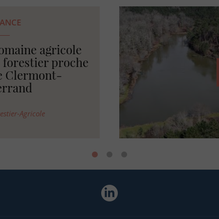
RANCE
ropriété rurale
ec bâtis et étang
n Charente
I