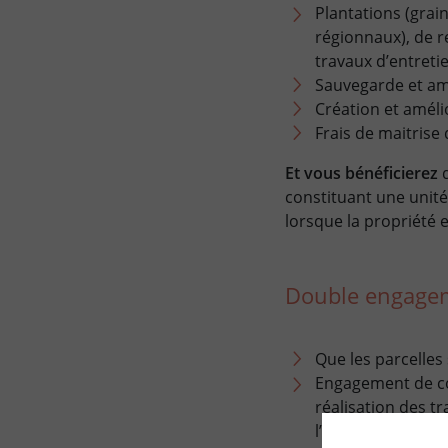
Plantations (grai
régionnaux), de r
travaux d’entreti
Sauvegarde et am
Création et améli
Frais de maitrise
Et vous bénéficierez
d
constituant une unité
lorsque la propriété 
Double engag
Que les parcelle
Engagement de con
réalisation des t
l’année de réalis