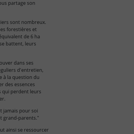
nous partage son
stiers sont nombreux.
es forestières et
équivalent de 6 ha
e battent, leurs
rouver dans ses
éguliers d'entretien,
e à la question du
ter des essences
 qui perdent leurs
er.
it jamais pour soi
et grand-parents."
peut ainsi se ressourcer