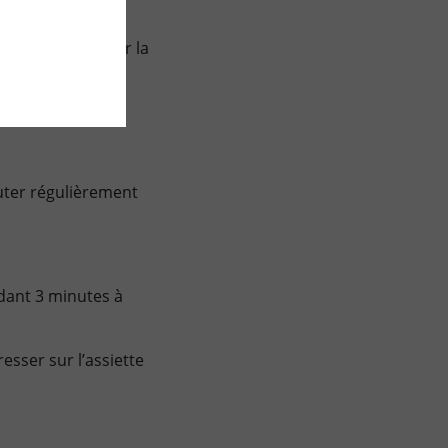
us facilement sur la
uter régulièrement
ndant 3 minutes à
esser sur l’assiette