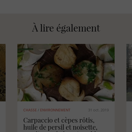
À lire également
29 juin 2024
ENVIRONNEMENT
/
FEUX DE FORÊTS
DFCI Aquitaine : la Défense
des Forêts Contre les