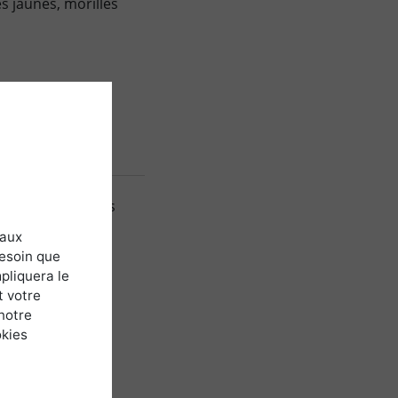
s jaunes, morilles
huile d’olive et les
 aux
besoin que
pliquera le
t votre
notre
uelles.
okies