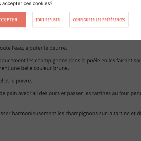
melles.
 accepter ces cookies?
s autres champignons pour qu’ils puissent être dressés pl
CCEPTER
TOUT REFUSER
CONFIGURER LES PRÉFÉRENCES
hauffer l’huile et faire revenir les champignons.
oute l’eau, ajouter le beurre.
 doucement les champignons dans la poêle en les faisant sa
nnent une belle couleur brune.
l et le poivre.
de pain avec l’ail des ours et passer les tartines au four pe
resser harmonieusement les champignons sur la tartine et dr