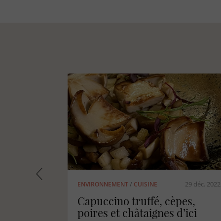
29 juin 2024
29 juin
ENVIRONNEMENT
/
LUTTE INCENDIES
EN FORÊT
2024
tre les
La Défense de la Forêt Contre