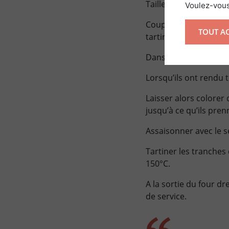
Tailler les cèpes en la
Voulez-vous
Couper en morceaux le
TOUT A
tartine.
Dans une poêle faire c
Lorsqu’ils ont rendu t
Laisser alors colorer
jusqu’à ce qu’ils pre
Assaisonner avec le se
Tartiner les tranches 
150°C.
A la sortie du four d
de service.