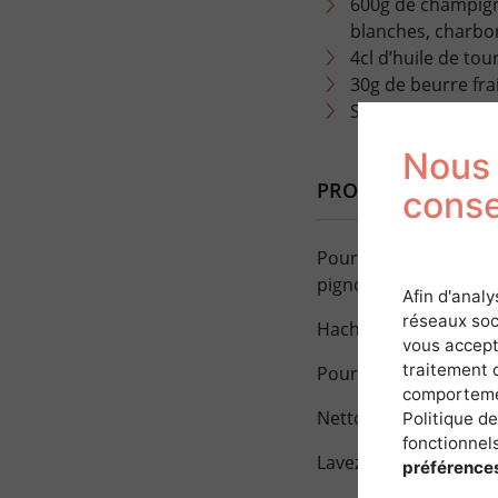
600g de champigno
blanches, charbon
4cl d’huile de tou
30g de beurre fra
Sel, poivre
Nous 
PROGRESSION DE L
cons
Pour le pesto à l’ail d
pignons de pin.
Afin d'analy
réseaux soc
Hacher au cutter jus
vous accept
traitement 
Pour les champignon
comportemen
Nettoyer soigneuseme
Politique de
fonctionnels
Lavez-les à l’eau froi
préférence