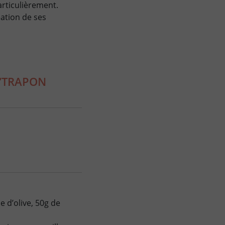
rticulièrement.
éation de ses
 “TRAPON
le d’olive, 50g de