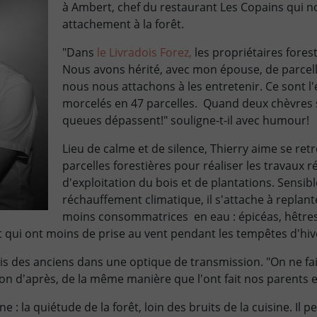
à Ambert, chef du restaurant Les Copains qui 
attachement à la forêt.
"Dans
le Livradois Forez,
les propriétaires fore
Nous avons hérité, avec mon épouse, de parcell
nous nous attachons à les entretenir. Ce sont l'
morcelés en 47 parcelles. Quand deux chèvres s
queues dépassent!" souligne-t-il avec humour!
Lieu de calme et de silence, Thierry aime se ret
parcelles forestières pour réaliser les travaux r
d'exploitation du bois et de plantations. Sensibl
réchauffement climatique, il s'attache à replan
moins consommatrices en eau : épicéas, hêtres
et qui ont moins de prise au vent pendant les tempêtes d'hiv
appris des anciens dans une optique de transmission. "On ne fa
on d'après, de la même manière que l'ont fait nos parents 
ne : la quiétude de la forêt, loin des bruits de la cuisine. Il 