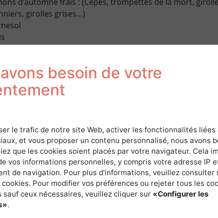
ns d’automne frais : (Cèpes, trompettes de la mort, girolle
niers, girolles grises…)
rnesol
is
avons besoin de votre
A RECETTE :
entement
e l’ours, mettre dans un cutter : l’ail de l’ours, le parmesan, l’
ser le trafic de notre site Web, activer les fonctionnalités liées
iaux, et vous proposer un contenu personnalisé, nous avons 
qu’à obtenir une consistance pommade.
iez que les cookies soient placés par votre navigateur. Cela im
de vos informations personnelles, y compris votre adresse IP e
s :
t de navigation. Pour plus d'informations, veuillez consulter 
nt les champignons un à un de la terre et des épines évent
 cookies. Pour modifier vos préférences ou rejeter tous les co
 sauf ceux nécessaires, veuillez cliquer sur
«Configurer les
de et les égoutter dans une passoire.
s»
.