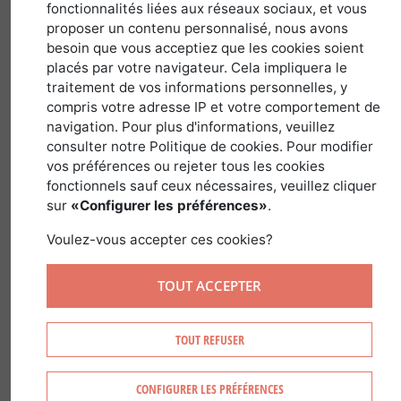
31 janvier 2020
fonctionnalités liées aux réseaux sociaux, et vous
proposer un contenu personnalisé, nous avons
besoin que vous acceptiez que les cookies soient
placés par votre navigateur. Cela impliquera le
European Forestry
traitement de vos informations personnelles, y
House (EFH) est
compris votre adresse IP et votre comportement de
navigation. Pour plus d'informations, veuillez
reconnue comme le
consulter notre Politique de cookies. Pour modifier
centre européen de
vos préférences ou rejeter tous les cookies
compétences et
fonctionnels sauf ceux nécessaires, veuillez cliquer
sur
«Configurer les préférences»
.
d’expertise sur les
questions liées aux forêts et à la gestion
Voulez-vous accepter ces cookies?
forestière. Ces organisations qui ont
leurs bureaux à EFH ont donc toutes un
TOUT ACCEPTER
lien avec le secteur forestier. Leurs
membres représentent également tous
TOUT REFUSER
les pays d’Europe.
CONFIGURER LES PRÉFÉRENCES
European Forestry House a été