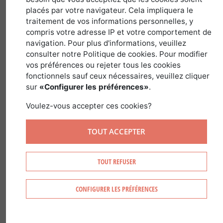
placés par votre navigateur. Cela impliquera le
traitement de vos informations personnelles, y
In France, the right to hunt is part of the
compris votre adresse IP et votre comportement de
right of ownership.
navigation. Pour plus d'informations, veuillez
consulter notre Politique de cookies. Pour modifier
It is nonetheless governed by Article
vos préférences ou rejeter tous les cookies
420-3 of the Environment Code. It is
fonctionnels sauf ceux nécessaires, veuillez cliquer
sur
«Configurer les préférences»
.
regulated by law in the public interest.
Voulez-vous accepter ces cookies?
The right to hunt is thus attached to the
land ownerâ€™s right of ownership. If
TOUT ACCEPTER
the property or hunting estate is sold,
the right to hunt is automatically
TOUT REFUSER
included in the sale.
CONFIGURER LES PRÉFÉRENCES
IN FRANCE, HUNTING RIGHTS