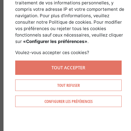
April 5, 2018
traitement de vos informations personnelles, y
compris votre adresse IP et votre comportement de
navigation. Pour plus d'informations, veuillez
consulter notre Politique de cookies. Pour modifier
The Natura 2000 network is a set of
vos préférences ou rejeter tous les cookies
European natural sites â€“ both on land
fonctionnels sauf ceux nécessaires, veuillez cliquer
sur
«Configurer les préférences»
.
and at sea â€“ identified for rare or
threatened wild animal or plant species
Voulez-vous accepter ces cookies?
and their habitats.
TOUT ACCEPTER
The European environmental protection
and ecological network, Natura 2000, is
TOUT REFUSER
a list of sites that harbor natural
habitats that could come under threat.
CONFIGURER LES PRÉFÉRENCES
Natura 2000 combines nature
conservation and socio-economic
concerns in France and Europe.