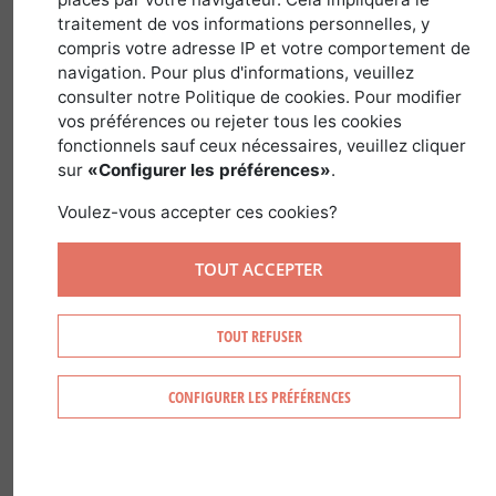
traitement de vos informations personnelles, y
compris votre adresse IP et votre comportement de
Nom latin :
Carpinus
Famille :
Betulaceae
navigation. Pour plus d'informations, veuillez
Genre :
Carpinus
consulter notre Politique de cookies. Pour modifier
vos préférences ou rejeter tous les cookies
fonctionnels sauf ceux nécessaires, veuillez cliquer
sur
«Configurer les préférences»
.
Voulez-vous accepter ces cookies?
RECONNAÎTRE LE CHARME
TOUT ACCEPTER
On reconnaît le Charme à :
Ses troncs gris cannelés, anguleux. Son
TOUT REFUSER
écorce grise, lisse dans le jeune âge.
Ses feuilles caduques, alternes, à bords
CONFIGURER LES PRÉFÉRENCES
dentelés et à surface gaufrée
Ses fruits (= akènes) en grappes
Ses chatons tombants en grappe