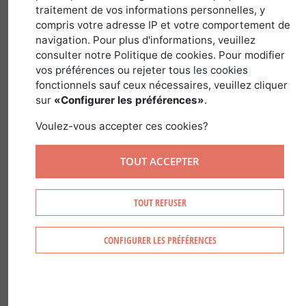
traitement de vos informations personnelles, y
compris votre adresse IP et votre comportement de
Latin name :
Carpinus
Family :
Betulaceae
navigation. Pour plus d'informations, veuillez
Genus :
Carpinus
consulter notre Politique de cookies. Pour modifier
vos préférences ou rejeter tous les cookies
fonctionnels sauf ceux nécessaires, veuillez cliquer
sur
«Configurer les préférences»
.
Voulez-vous accepter ces cookies?
RECOGNIZING HORNBEAM
TOUT ACCEPTER
Hornbeam is recognized by:
TOUT REFUSER
Its fluted gray muscular trunks. Its gray
bark, which is smooth while young.
Its alternate deciduous leaves, with their
CONFIGURER LES PRÉFÉRENCES
serrated edge and deeply furrowed
surface.
Its fruits (achenes), which grow in clusters
Its catkins that hang down in bunches