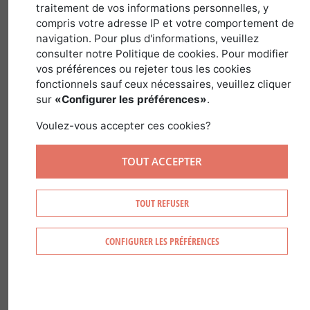
traitement de vos informations personnelles, y
compris votre adresse IP et votre comportement de
Latin name :
Corylus Avellana
Family :
navigation. Pour plus d'informations, veuillez
consulter notre Politique de cookies. Pour modifier
Betulaceae
Genus :
Corylus
vos préférences ou rejeter tous les cookies
fonctionnels sauf ceux nécessaires, veuillez cliquer
sur
«Configurer les préférences»
.
Voulez-vous accepter ces cookies?
RECOGNIZING HAZEL
TOUT ACCEPTER
Hazel is recognized by:
TOUT REFUSER
Its trunks reaching 2-4 meters high.
Its smooth gray-brown bark.
CONFIGURER LES PRÉFÉRENCES
Its serrated, hairy, alternate leaves.
Its catkins that hang down.