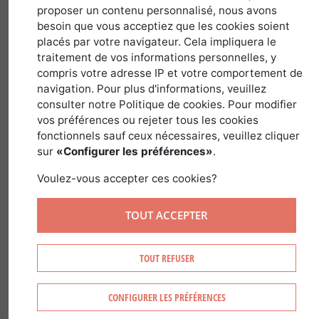
proposer un contenu personnalisé, nous avons
besoin que vous acceptiez que les cookies soient
Nom latin :
Acer
Famille :
Sapindaceae
placés par votre navigateur. Cela impliquera le
Genre :
Acer
traitement de vos informations personnelles, y
compris votre adresse IP et votre comportement de
navigation. Pour plus d'informations, veuillez
consulter notre Politique de cookies. Pour modifier
vos préférences ou rejeter tous les cookies
fonctionnels sauf ceux nécessaires, veuillez cliquer
RECONNAÎTRE L’ÉRABLE
sur
«Configurer les préférences»
.
SYCOMORE ET L’ÉRABLE PLANE
Voulez-vous accepter ces cookies?
On distingue l’érable sycomore de l’érable
TOUT ACCEPTER
plane par:
TOUT REFUSER
Érable sycomore
Érable plane
Son houppier
Son houppier peu
CONFIGURER LES PRÉFÉRENCES
ample
dense