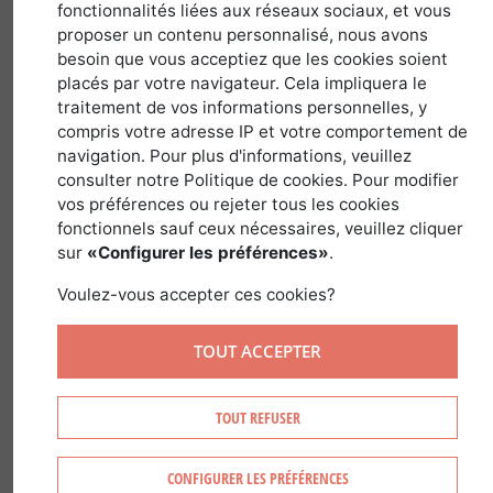
fonctionnalités liées aux réseaux sociaux, et vous
proposer un contenu personnalisé, nous avons
Pour un passage de la futaie régulière à
besoin que vous acceptiez que les cookies soient
placés par votre navigateur. Cela impliquera le
la futaie irrégulière à couvert continue
traitement de vos informations personnelles, y
compris votre adresse IP et votre comportement de
Par Jean-Philippe ROUX
navigation. Pour plus d'informations, veuillez
Il était intéressant dans cet article de
consulter notre Politique de cookies. Pour modifier
vos préférences ou rejeter tous les cookies
revenir sur les origines de la
futaie
fonctionnels sauf ceux nécessaires, veuillez cliquer
régulière en France,
suite notamment
sur
«Configurer les préférences»
.
aux politiques forestières des années 50
Voulez-vous accepter ces cookies?
avec le Fond Forestier National.
Premières plantations en résineux,
TOUT ACCEPTER
reboisements intensifs en montagne
après guerre expliquent le nombre de
TOUT REFUSER
futaies uniformes, très denses, que l'on
appelle futaies régulières.
CONFIGURER LES PRÉFÉRENCES