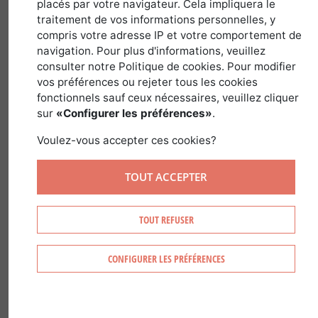
3 octobre 2022
placés par votre navigateur. Cela impliquera le
traitement de vos informations personnelles, y
compris votre adresse IP et votre comportement de
navigation. Pour plus d'informations, veuillez
Dans le cadre d’un boisement de terre
consulter notre Politique de cookies. Pour modifier
vos préférences ou rejeter tous les cookies
agricole, d’un reboisement suite à une
fonctionnels sauf ceux nécessaires, veuillez cliquer
coupe de bois arrivés à maturité, de
sur
«Configurer les préférences»
.
problèmes sanitaires, d’évènements
Voulez-vous accepter ces cookies?
climatiques ou incendies,
il est
important de bien définir au préalable la
TOUT ACCEPTER
technique de préparation du sol la plus
adaptée.
TOUT REFUSER
Ce choix réalisé par le maître d’ouvrage
et ou son maître d’œuvre, doit être
CONFIGURER LES PRÉFÉRENCES
défini en fonction de différents critères
comme la nature du sol, les essences
plantées, les accès, le relief, la trame de