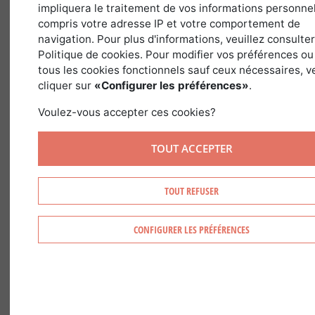
impliquera le traitement de vos informations personnel
compris votre adresse IP et votre comportement de
Atualmente, a floresta e o ambiente
navigation. Pour plus d'informations, veuillez consulte
Politique de cookies. Pour modifier vos préférences ou
implicam comportamentos que estÃ£o
tous les cookies fonctionnels sauf ceux nécessaires, ve
intimamente ligados.Importa saber que,
cliquer sur
«Configurer les préférences»
.
a nÃ­vel mundial, a floresta cobre quatro
Voulez-vous accepter ces cookies?
mil milhÃµes de hectares, ou seja, 30Â %
da superfÃ­cie terrestre.
TOUT ACCEPTER
Por esse motivo, a floresta encerra mais
de metade do carbono acumulado pelos
TOUT REFUSER
ecossistemas existente na Terra. O
balanÃ§o de carbono da floresta apenas
CONFIGURER LES PRÉFÉRENCES
continua a ser positivo a nÃ­vel mundial
porque a floresta armazena grandes
2.
quantidades de CO
Com efeito, todas
as florestas constituem imensos