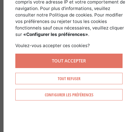
compris votre adresse IP et votre comportement de
navigation. Pour plus d'informations, veuillez
consulter notre Politique de cookies. Pour modifier
Em FranÃ§a, de acordo com a
vos préférences ou rejeter tous les cookies
legislaÃ§Ã£o aplicÃ¡vel Ã caÃ§a, um
fonctionnels sauf ceux nécessaires, veuillez cliquer
plano de caÃ§a consiste em atribuir a
sur
«Configurer les préférences»
.
um determinado territÃ³rio uma quota
Voulez-vous accepter ces cookies?
mÃ¡xima (e por vezes tambÃ©m mÃ­
nima) de espÃ©cimes de cada espÃ©cie
TOUT ACCEPTER
que podem ser capturados,
essencialmente com arma de fogo, mas
TOUT REFUSER
tambÃ©m em montaria, durante uma
ou duas Ã©pocas de caÃ§a. Podem
CONFIGURER LES PRÉFÉRENCES
igualmente ser estabelecidos critÃ©rios
qualitativos, como sexo, idade ou peso.