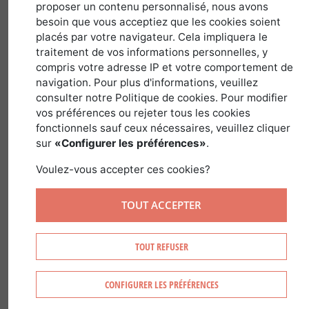
proposer un contenu personnalisé, nous avons
France
besoin que vous acceptiez que les cookies soient
placés par votre navigateur. Cela impliquera le
traitement de vos informations personnelles, y
May 4, 2018
compris votre adresse IP et votre comportement de
navigation. Pour plus d'informations, veuillez
consulter notre Politique de cookies. Pour modifier
vos préférences ou rejeter tous les cookies
A quarter of French territory is covered
fonctionnels sauf ceux nécessaires, veuillez cliquer
by lowland, coastal, continental,
sur
«Configurer les préférences»
.
Mediterranean and upland forests.
Voulez-vous accepter ces cookies?
ForÃªt Investissement has produced this
guide to the main forest regions in
TOUT ACCEPTER
France to help you with your purchase.
TOUT REFUSER
CONFIGURER LES PRÉFÉRENCES
FOREST IN SOLOGNE