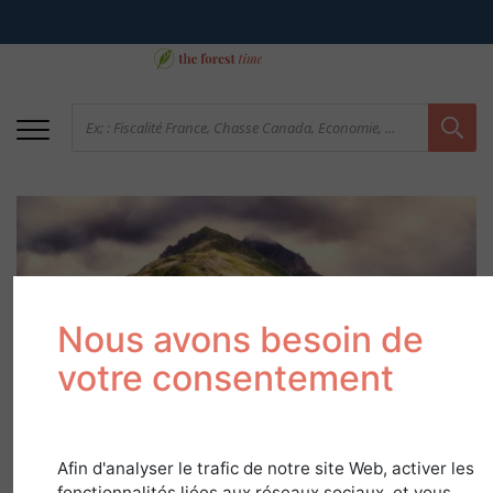
Nous avons besoin de
votre consentement
L'achat de Forêts en
France : Les grandes
Afin d'analyser le trafic de notre site Web, activer les
régions forestières du
fonctionnalités liées aux réseaux sociaux, et vous