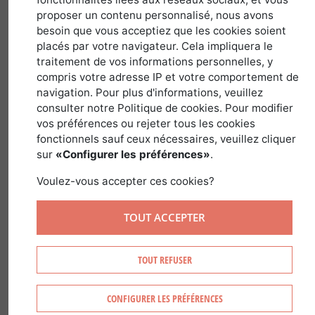
territoire national
proposer un contenu personnalisé, nous avons
besoin que vous acceptiez que les cookies soient
placés par votre navigateur. Cela impliquera le
30 novembre 2017
traitement de vos informations personnelles, y
compris votre adresse IP et votre comportement de
navigation. Pour plus d'informations, veuillez
consulter notre Politique de cookies. Pour modifier
La France offre sur ¼ du territoire, des
vos préférences ou rejeter tous les cookies
forêts de plaines, océaniques,
fonctionnels sauf ceux nécessaires, veuillez cliquer
sur
«Configurer les préférences»
.
continentales, méditerranéennes et de
montagnes.
Voulez-vous accepter ces cookies?
Forêt Investissement a sélectionné les
TOUT ACCEPTER
grandes régions forestières de France
pour votre achat de forêts en France.
TOUT REFUSER
CONFIGURER LES PRÉFÉRENCES