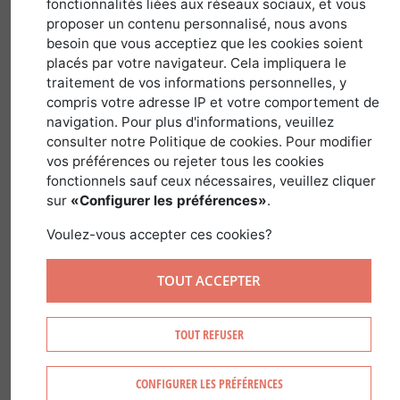
April 23, 2019
written by
Stéphanie Bonnet
fonctionnalités liées aux réseaux sociaux, et vous
proposer un contenu personnalisé, nous avons
besoin que vous acceptiez que les cookies soient
placés par votre navigateur. Cela impliquera le
From the Verghellu forest to that of
traitement de vos informations personnelles, y
compris votre adresse IP et votre comportement de
Bonifatu, along with the forests of Ersa,
navigation. Pour plus d'informations, veuillez
Aïtone, Bavella and Tartagine, and those
consulter notre Politique de cookies. Pour modifier
of Pinia, Marmano and Ospedale, there
vos préférences ou rejeter tous les cookies
fonctionnels sauf ceux nécessaires, veuillez cliquer
are some remarkable woodlands all
sur
«Configurer les préférences»
.
across the island.
Voulez-vous accepter ces cookies?
Corsica is very popular with tourists,
especially in summer, and appreciated
TOUT ACCEPTER
for its fine sandy beaches and turquoise
waters, and the contrasting play of
TOUT REFUSER
colors with the forest at the heart of this
island landscape. The region is
CONFIGURER LES PRÉFÉRENCES
renowned for this greenery and hikers