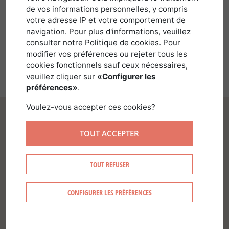
qui laisse ainsi entrevoir de belles
de vos informations personnelles, y compris
perspectives d’investissement !
votre adresse IP et votre comportement de
navigation. Pour plus d'informations, veuillez
consulter notre Politique de cookies. Pour
modifier vos préférences ou rejeter tous les
EN SAVOIR PLUS
cookies fonctionnels sauf ceux nécessaires,
veuillez cliquer sur
«Configurer les
préférences»
.
Voulez-vous accepter ces cookies?
TOUT
RÉGIONS FORESTIÈRES
PROVINCES
TOUT ACCEPTER
TOUT REFUSER
CONFIGURER LES PRÉFÉRENCES