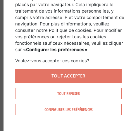
placés par votre navigateur. Cela impliquera le
traitement de vos informations personnelles, y
Par Corentin Bador
compris votre adresse IP et votre comportement de
navigation. Pour plus d'informations, veuillez
Il n’est pas forcément aisé de
consulter notre Politique de cookies. Pour modifier
déterminer la méthodologie à adopter
vos préférences ou rejeter tous les cookies
quand il s’agit d’estimer la valeur des
fonctionnels sauf ceux nécessaires, veuillez cliquer
sur
«Configurer les préférences»
.
arbres d’une forêt. Il est vrai qu’il existe
différentes manières de réaliser une
Voulez-vous accepter ces cookies?
estimation forestière mais nous allons
nous arrêter plus précisément sur celle-
TOUT ACCEPTER
ci : l’inventaire en plein.
TOUT REFUSER
Le cubage pied à pied ou inventaire en
plein, consiste à compter un à un chaque
CONFIGURER LES PRÉFÉRENCES
bois présent dans une parcelle
forestière. Cela concerne uniquement
les forêts fortement capitalisées en bois