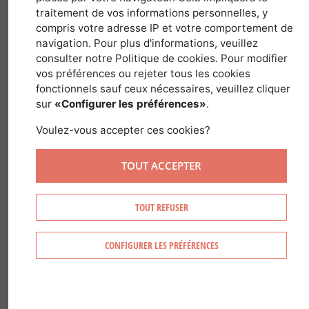
traitement de vos informations personnelles, y
30 novembre 2018
compris votre adresse IP et votre comportement de
navigation. Pour plus d'informations, veuillez
consulter notre Politique de cookies. Pour modifier
vos préférences ou rejeter tous les cookies
fonctionnels sauf ceux nécessaires, veuillez cliquer
Beaucoup d'idées reçues circulent à propos de
sur
«Configurer les préférences»
.
la consommation du papier, des économies
que l'on est supposé faire en envoyant des
Voulez-vous accepter ces cookies?
emails à la place de courriers postaux, de la
déforestation et bien d'autres encore.
TOUT ACCEPTER
La forêt gérée dans une volonté de
développement durable n'est pas
TOUT REFUSER
incompatible avec une économie du bois
dynamique.
L'industrie du papier en est la
CONFIGURER LES PRÉFÉRENCES
preuve.
Quelques informations qui pourront vous
surprendre se trouvent dans les lignes ci-