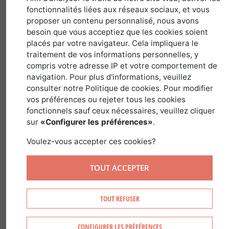
30 septembre 2021
fonctionnalités liées aux réseaux sociaux, et vous
proposer un contenu personnalisé, nous avons
besoin que vous acceptiez que les cookies soient
placés par votre navigateur. Cela impliquera le
Simon Durand, conseiller en
traitement de vos informations personnelles, y
investissement forestier vient
compris votre adresse IP et votre comportement de
d’intégrer l’équipe de Forêt
navigation. Pour plus d'informations, veuillez
consulter notre Politique de cookies. Pour modifier
Investissement.
vos préférences ou rejeter tous les cookies
fonctionnels sauf ceux nécessaires, veuillez cliquer
Il a fait le
sur
«Configurer les préférences»
.
Voulez-vous accepter ces cookies?
TOUT ACCEPTER
déplacement depuis Albi où il réside et
TOUT REFUSER
d’où il interviendra pour Forêt
Investissement, Simon Durand est prêt
CONFIGURER LES PRÉFÉRENCES