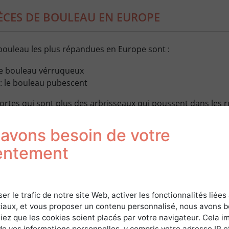
SPÈCES DE BOULEAU EN EUROPE
bouleau les plus répandues en Europe sont :
le bouleau vérruqueux
: le bouleau pubescent
sortes qui sont plus des arbrisseaux qui poussent dans les r
bouleau nain
avons besoin de votre
entement
e pionnière qui a constitué la première formation arborée lo
a lande par la forêt.
ser le trafic de notre site Web, activer les fonctionnalités liées
ULEAU SE RÉCOLTE AU PRINTEMPS
iaux, et vous proposer un contenu personnalisé, nous avons 
iez que les cookies soient placés par votre navigateur. Cela im
de vos informations personnelles, y compris votre adresse IP e