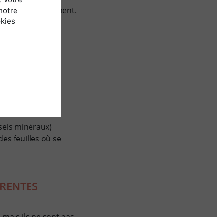
 prélevée directement.
notre
okies
s.
 sels minéraux)
es feuilles où se
ÉRENTES
 mais ils ne sont pas