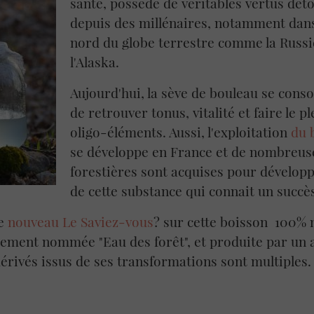
santé, possède de véritables vertus dét
depuis des millénaires, notamment dans
nord du globe terrestre comme la Russi
l'Alaska.
Aujourd'hui, la sève de bouleau se cons
de retrouver tonus, vitalité et faire le p
oligo-éléments. Aussi, l'exploitation
du 
se développe en France et de nombreus
forestières sont acquises pour développ
de cette substance qui connait un succè
ce
nouveau Le Saviez-vous
? sur cette boisson 100% n
ement nommée "Eau des forêt", et produite par un a
dérivés issus de ses transformations sont multiples.